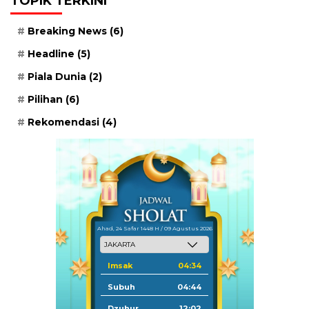
TOPIK TERKINI
Breaking News
(6)
Headline
(5)
Piala Dunia
(2)
Pilihan
(6)
Rekomendasi
(4)
Ahad, 24 Safar 1448 H / 09 Agustus 2026
Imsak
04:34
Subuh
04:44
Dzuhur
12:02