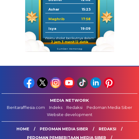
Ashar
15:23
Maghrib
17:58
Isya
19:09
Waktu sholat berikutnya dalam:
2 jam 3 menit 11 detik
Sumber: Kemenag
MEDIA NETWORK
Beritarafflesia.com
Indeks
Redaksi
Pedoman Media Siber
Website development
HOME
PEDOMAN MEDIA SIBER
REDAKSI
PEDOMAN PEMBERITAAN MEDIA SIBER