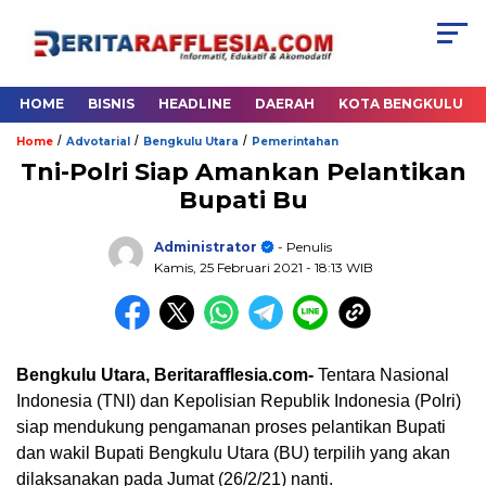
HOME
BISNIS
HEADLINE
DAERAH
KOTA BENGKULU
/
/
/
Home
Advotarial
Bengkulu Utara
Pemerintahan
Tni-Polri Siap Amankan Pelantikan
Bupati Bu
Administrator
- Penulis
Kamis, 25 Februari 2021
- 18:13 WIB
Bengkulu Utara, Beritarafflesia.com-
Tentara Nasional
Indonesia (TNI) dan Kepolisian Republik Indonesia (Polri)
siap mendukung pengamanan proses pelantikan Bupati
dan wakil Bupati Bengkulu Utara (BU) terpilih yang akan
dilaksanakan pada Jumat (26/2/21) nanti.