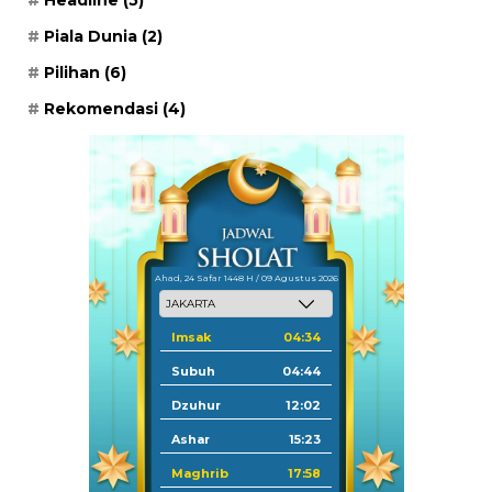
Piala Dunia
(2)
Pilihan
(6)
Rekomendasi
(4)
Ahad, 24 Safar 1448 H / 09 Agustus 2026
Imsak
04:34
Subuh
04:44
Dzuhur
12:02
Ashar
15:23
Maghrib
17:58