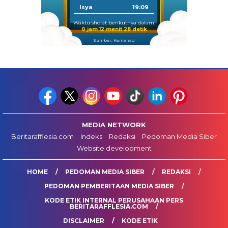
Isya
19:09
Waktu sholat berikutnya dalam:
0 jam 12 menit 27 detik
Sumber: Kemenag
MEDIA NETWORK
Beritarafflesia.com
Indeks
Redaksi
Pedoman Media Siber
Website development
HOME
PEDOMAN MEDIA SIBER
REDAKSI
PEDOMAN PEMBERITAAN MEDIA SIBER
KODE ETIK INTERNAL PERUSAHAAN PERS
BERITARAFFLESIA.COM
DISCLAIMER
KODE ETIK