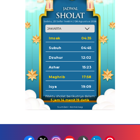
Sabtu, 23 Safar 1448 H / 08 Agustus 2026
Imsak
04:35
Subuh
04:45
Dzuhur
12:02
Ashar
15:23
Maghrib
17:58
Isya
19:09
Waktu sholat berikutnya dalam:
5 jam 14 menit 18 detik
Sumber: Kemenag