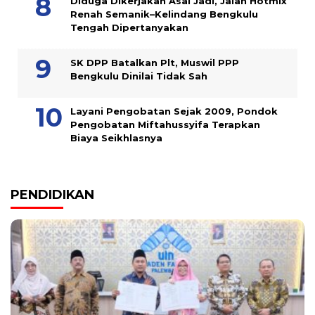
Diduga Dikerjakan Asal Jadi, Jalan Hotmix
Renah Semanik–Kelindang Bengkulu
Tengah Dipertanyakan
SK DPP Batalkan Plt, Muswil PPP
Bengkulu Dinilai Tidak Sah
Layani Pengobatan Sejak 2009, Pondok
Pengobatan Miftahussyifa Terapkan
Biaya Seikhlasnya
PENDIDIKAN