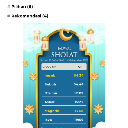
Pilihan
(6)
Rekomendasi
(4)
Senin, 25 Safar 1448 H / 10 Agustus 2026
Imsak
04:34
Subuh
04:44
Dzuhur
12:02
Ashar
15:22
Maghrib
17:58
Isya
19:09