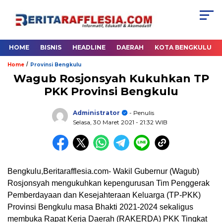
HOME
BISNIS
HEADLINE
DAERAH
KOTA BENGKULU
/
Home
Provinsi Bengkulu
Wagub Rosjonsyah Kukuhkan TP
PKK Provinsi Bengkulu
Administrator
- Penulis
Selasa, 30 Maret 2021
- 21:32 WIB
Bengkulu,Beritarafflesia.com- Wakil Gubernur (Wagub)
Rosjonsyah mengukuhkan kepengurusan Tim Penggerak
Pemberdayaan dan Kesejahteraan Keluarga (TP-PKK)
Provinsi Bengkulu masa Bhakti 2021-2024 sekaligus
membuka Rapat Kerja Daerah (RAKERDA) PKK Tingkat