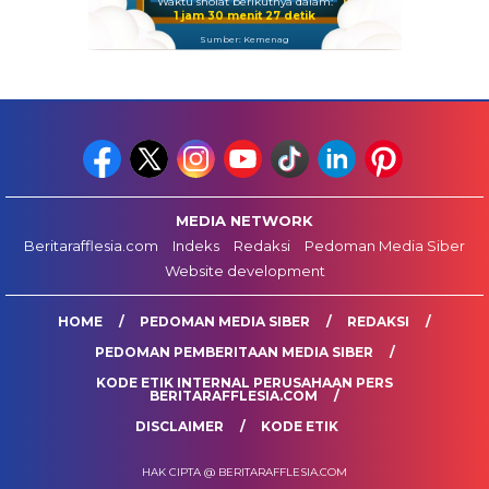
Waktu sholat berikutnya dalam:
1 jam 30 menit 26 detik
Sumber: Kemenag
MEDIA NETWORK
Beritarafflesia.com
Indeks
Redaksi
Pedoman Media Siber
Website development
HOME
PEDOMAN MEDIA SIBER
REDAKSI
PEDOMAN PEMBERITAAN MEDIA SIBER
KODE ETIK INTERNAL PERUSAHAAN PERS
BERITARAFFLESIA.COM
DISCLAIMER
KODE ETIK
HAK CIPTA @ BERITARAFFLESIA.COM