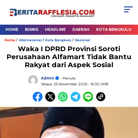
HOME
BISNIS
HEADLINE
DAERAH
KOTA BENGKULU
/
/
/
Home
Internasional
Kota Bengkulu
Nasional
Waka I DPRD Provinsi Soroti
Perusahaan Alfamart Tidak Bantu
Rakyat dari Aspek Sosial
Admin
- Penulis
Selasa, 25 November 2025
- 16:30 WIB