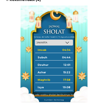
Selasa, 26 Safar 1448 H / 11 Agustus 2026
Imsak
04:34
Subuh
04:44
Dzuhur
12:01
Ashar
15:22
Maghrib
17:58
Isya
19:08
Tidak ada waktu sholat berikutnya hari ini.
Sumber: Kemenag