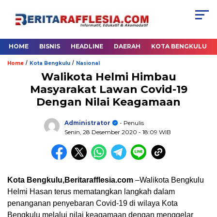
HOME
BISNIS
HEADLINE
DAERAH
KOTA BENGKULU
/
/
Home
Kota Bengkulu
Nasional
Walikota Helmi Himbau
Masyarakat Lawan Covid-19
Dengan Nilai Keagamaan
Administrator
- Penulis
Senin, 28 Desember 2020
- 18:09 WIB
Kota Bengkulu,Beritarafflesia.
com
–Walikota Bengkulu
Helmi Hasan terus mematangkan langkah dalam
penanganan penyebaran Covid-19 di wilaya Kota
Bengkulu melalui nilai keagamaan dengan menggelar