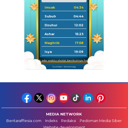
Imsak
04:34
Subuh
04:44
Dzuhur
12:02
Ashar
15:23
Maghrib
17:58
Isya
19:09
Tidak ada waktu sholat berikutnya hari ini.
Sumber: Kemenag
MEDIA NETWORK
Beritarafflesia.com
Indeks
Redaksi
Pedoman Media Siber
Website development