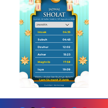
Jum'at, 22 Safar 1448 H / 07 Agustus 2026
Imsak
04:35
Subuh
04:45
Dzuhur
12:02
Ashar
15:23
Maghrib
17:58
Isya
19:09
Waktu sholat berikutnya dalam:
1 jam 54 menit 20 detik
Sumber: Kemenag