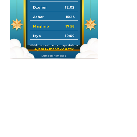
Dzuhur
12:02
Ashar
15:23
Maghrib
17:58
Isya
19:09
Waktu sholat berikutnya dalam:
4 jam 13 menit 20 detik
Sumber: Kemenag