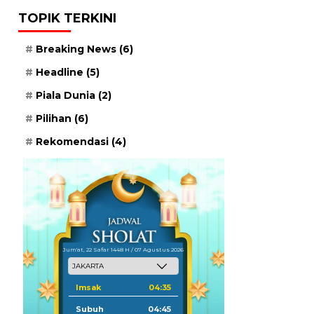
TOPIK TERKINI
Breaking News
(6)
Headline
(5)
Piala Dunia
(2)
Pilihan
(6)
Rekomendasi
(4)
Jum'at, 22 Safar 1448 H / 07 Agustus 2026
Imsak
04:35
Subuh
04:45