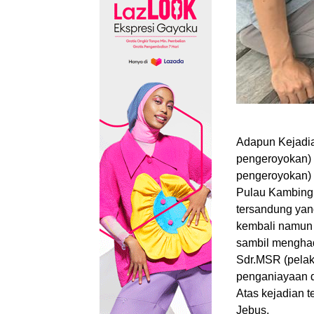
Adapun Kejadia
pengeroyokan) 
pengeroyokan) 
Pulau Kambing 
tersandung yan
kembali namun 
sambil menghad
Sdr.MSR (pelak
penganiayaan 
Atas kejadian t
Jebus.