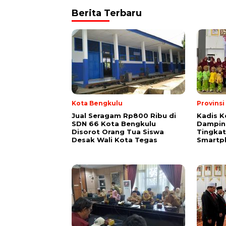
Berita Terbaru
Kota Bengkulu
Provins
Jual Seragam Rp800 Ribu di
Kadis K
SDN 66 Kota Bengkulu
Dampin
Disorot Orang Tua Siswa
Tingka
Desak Wali Kota Tegas
Smartp