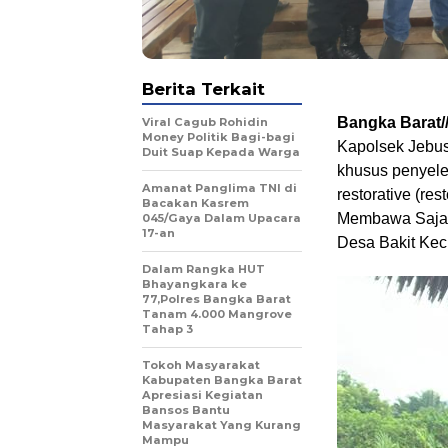
Berita Terkait
Bangka Barat/
Viral Cagub Rohidin
Money Politik Bagi-bagi
Kapolsek Jebus
Duit Suap Kepada Warga
khusus penyele
Amanat Panglima TNI di
restorative (re
Bacakan Kasrem
Membawa Sajam 
045/Gaya Dalam Upacara
17-an
Desa Bakit Kec
Dalam Rangka HUT
Bhayangkara ke
77,Polres Bangka Barat
Tanam 4.000 Mangrove
Tahap 3
Tokoh Masyarakat
Kabupaten Bangka Barat
Apresiasi Kegiatan
Bansos Bantu
Masyarakat Yang Kurang
Mampu