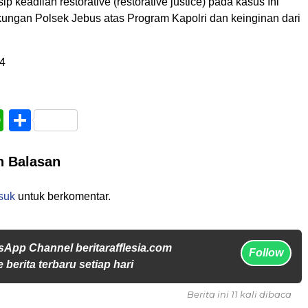
p keadilan restorative (restorative justice) pada kasus Ini
ngan Polsek Jebus atas Program Kapolri dan keinginan dari
4
book
WhatsApp
Share
n Balasan
suk
untuk berkomentar.
sApp Channel beritarafflesia.com
Follow
 berita terbaru setiap hari
Berita ini 11 kali dibaca