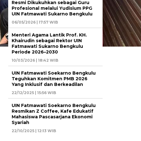
Resmi Dikukuhkan sebagai Guru
Profesional melalui Yudisium PPG
UIN Fatmawati Sukarno Bengkulu
06/05/2026 | 17:57 WIB
Menteri Agama Lantik Prof. KH.
Khairudin sebagai Rektor UIN
Fatmawati Sukarno Bengkulu
Periode 2026–2030
10/03/2026 | 18:42 WIB
UIN Fatmawati Soekarno Bengkulu
Teguhkan Komitmen PMB 2026
Yang Inklusif dan Berkeadilan
22/12/2025 | 15:56 WIB
UIN Fatmawati Soekarno Bengkulu
Resmikan Z Coffee, Kafe Edukatif
Mahasiswa Pascasarjana Ekonomi
Syariah
22/10/2025 | 12:13 WIB