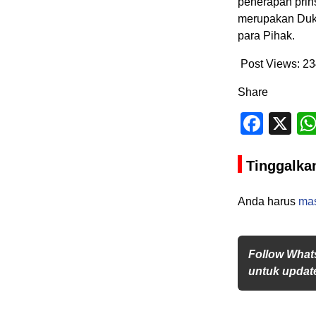
penerapan prinsi
merupakan Duku
para Pihak.
Post Views:
23
Share
Face
X
Tinggalka
Anda harus
ma
Follow What
untuk update