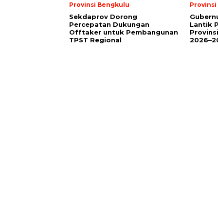
Provinsi Bengkulu
Provins
Sekdaprov Dorong
Gubernu
Percepatan Dukungan
Lantik 
Offtaker untuk Pembangunan
Provins
TPST Regional
2026–2