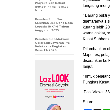
Proyeksikan Defisit
langsung meng
Netto Hingga Rp75,77
Miliar
” Barang bukti 
Pemdes Bumi Sari
diantaranya 1(s
Salurkan BLT Dana Desa
kepada 18 KPM Tahun
kurang lebih 2
Anggaran 2025
warna coklat, s
Kasat Sabhara 
Pemdes Sido Makmur
Gelar Musyawarah Pra-
Pelaksana Kegiatan
Ditambahkan ol
Desa TA 2026
Mapolres, pela
diserahkan ke P
lanjut.
” untuk pelajar
Pungkas Kasat 
Post Views:
33
Share