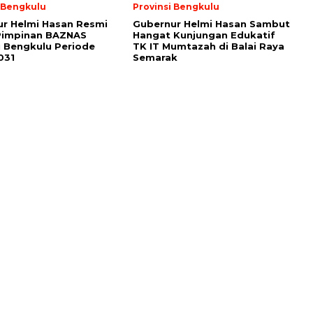
i Bengkulu
Provinsi Bengkulu
r Helmi Hasan Resmi
Gubernur Helmi Hasan Sambut
Pimpinan BAZNAS
Hangat Kunjungan Edukatif
i Bengkulu Periode
TK IT Mumtazah di Balai Raya
031
Semarak