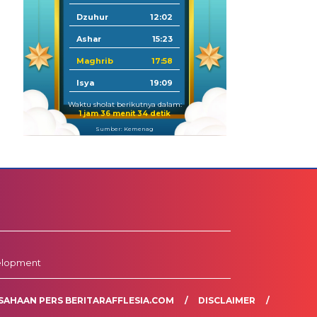
Dzuhur
12:02
Ashar
15:23
Maghrib
17:58
Isya
19:09
Waktu sholat berikutnya dalam:
1 jam 36 menit 33 detik
Sumber: Kemenag
elopment
SAHAAN PERS BERITARAFFLESIA.COM
DISCLAIMER