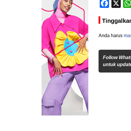
Face
X
Tinggalka
Anda harus
ma
Follow What
untuk update