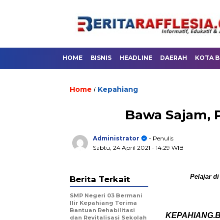
HOME
BISNIS
HEADLINE
DAERAH
KOTA 
Home
Kepahiang
/
Bawa Sajam, P
Administrator
- Penulis
Sabtu, 24 April 2021
- 14:29 WIB
Pelajar d
Berita Terkait
SMP Negeri 03 Bermani
Ilir Kepahiang Terima
Bantuan Rehabilitasi
KEPAHIANG.Ber
dan Revitalisasi Sekolah