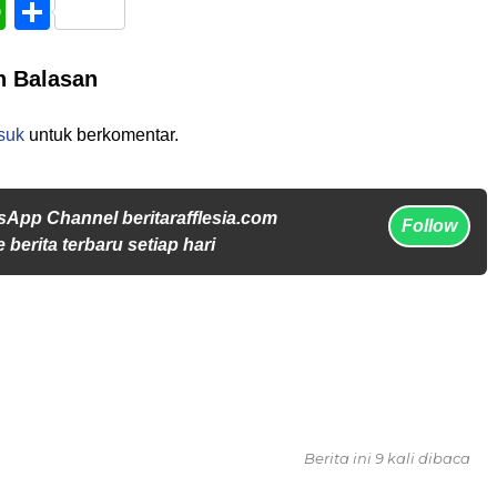
book
WhatsApp
Share
n Balasan
suk
untuk berkomentar.
sApp Channel beritarafflesia.com
Follow
 berita terbaru setiap hari
Berita ini 9 kali dibaca