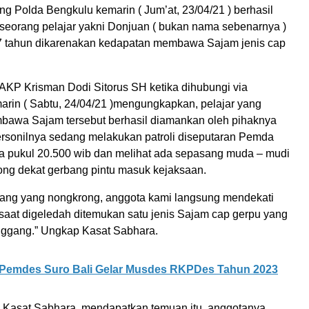
g Polda Bengkulu kemarin ( Jum’at, 23/04/21 ) berhasil
orang pelajar yakni Donjuan ( bukan nama sebenarnya )
7 tahun dikarenakan kedapatan membawa Sajam jenis cap
AKP Krisman Dodi Sitorus SH ketika dihubungi via
rin ( Sabtu, 24/04/21 )mengungkapkan, pelajar yang
awa Sajam tersebut berhasil diamankan oleh pihaknya
ersonilnya sedang melakukan patroli diseputaran Pemda
 pukul 20.500 wib dan melihat ada sepasang muda – mudi
ng dekat gerbang pintu masuk kejaksaan.
orang yang nongkrong, anggota kami langsung mendekati
saat digeledah ditemukan satu jenis Sajam cap gerpu yang
inggang.” Ungkap Kasat Sabhara.
Pemdes Suro Bali Gelar Musdes RKPDes Tahun 2023
h Kasat Sabhara, mendapatkan temuan itu, anggotanya