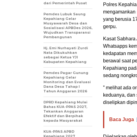
dari Pemerintah Pusat
Polres Kepahian
mengamankan se
Pemdes Lubuk Saung
Kepahiang Gelar
yang berusia 1
Musyawarah Desa dan
gerpu.
Sosialisasi APBDes 2026,
Wujudkan Transparansi
Pembangunan
Kasat Sabhara 
Whatsapps kema
Hj. Emi Nurhayati Zurdi
Nata Dikukuhkan
kedapatan memb
sebagai Ketua YJI
berawal saat p
Kabupaten Kepahiang
Kepahiang pada
Pemdes Pagar Gunung
sedang nongkro
Kepahiang Gelar
Monitoring dan Evaluasi
Dana Desa Tahap I
” melihat ada 
Tahun Anggaran 2026
keduanya, dan 
diselipkan dip
DPRD Kepahiang Mulai
Bahas KUA-PPAS 2027,
Tekankan Anggaran
Efektif dan Berpihak
Baca Juga
kepada Masyarakat
KUA-PPAS APBD
Kepahiang 2027
Dijelaskan ole