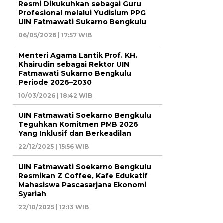
Resmi Dikukuhkan sebagai Guru
Profesional melalui Yudisium PPG
UIN Fatmawati Sukarno Bengkulu
06/05/2026 | 17:57 WIB
Menteri Agama Lantik Prof. KH.
Khairudin sebagai Rektor UIN
Fatmawati Sukarno Bengkulu
Periode 2026–2030
10/03/2026 | 18:42 WIB
UIN Fatmawati Soekarno Bengkulu
Teguhkan Komitmen PMB 2026
Yang Inklusif dan Berkeadilan
22/12/2025 | 15:56 WIB
UIN Fatmawati Soekarno Bengkulu
Resmikan Z Coffee, Kafe Edukatif
Mahasiswa Pascasarjana Ekonomi
Syariah
22/10/2025 | 12:13 WIB