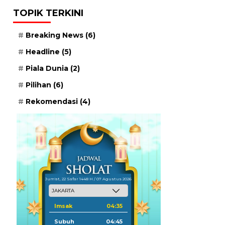
TOPIK TERKINI
Breaking News
(6)
Headline
(5)
Piala Dunia
(2)
Pilihan
(6)
Rekomendasi
(4)
Jum'at, 22 Safar 1448 H / 07 Agustus 2026
Imsak
04:35
Subuh
04:45