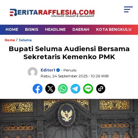
HOME
BISNIS
HEADLINE
DAERAH
KOTA BENGKULU
/
Home
Seluma
Bupati Seluma Audiensi Bersama
Sekretaris Kemenko PMK
Editor1
- Penulis
Rabu, 24 September 2025
- 10:26 WIB