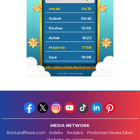
Imsak
04:35
Subuh
04:45
Dzuhur
12:02
Ashar
15:23
Maghrib
17:58
Isya
19:09
Tidak ada waktu sholat berikutnya hari ini.
Sumber: Kemenag
MEDIA NETWORK
Beritarafflesia.com
Indeks
Redaksi
Pedoman Media Siber
Website development