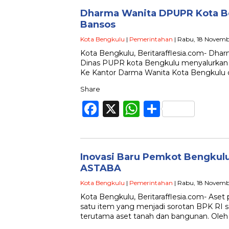
Dharma Wanita DPUPR Kota B
Bansos
Kota Bengkulu
|
Pemerintahan
| Rabu, 18 Novemb
Kota Bengkulu, Beritarafflesia.com- Dh
Dinas PUPR kota Bengkulu menyalurka
Ke Kantor Darma Wanita Kota Bengkulu di
Share
Facebook
X
WhatsApp
Share
Inovasi Baru Pemkot Bengkulu
ASTABA
Kota Bengkulu
|
Pemerintahan
| Rabu, 18 Novemb
Kota Bengkulu, Beritarafflesia.com- Ase
satu item yang menjadi sorotan BPK RI se
terutama aset tanah dan bangunan. Oleh