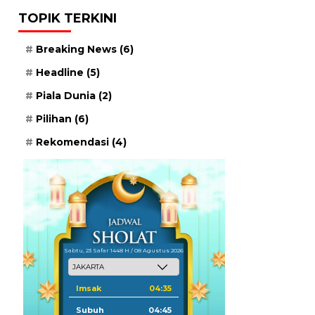
TOPIK TERKINI
Breaking News
(6)
Headline
(5)
Piala Dunia
(2)
Pilihan
(6)
Rekomendasi
(4)
Sabtu, 23 Safar 1448 H / 08 Agustus 2026
Imsak
04:35
Subuh
04:45