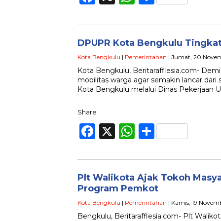
DPUPR Kota Bengkulu Tingkatk
Kota Bengkulu
|
Pemerintahan
| Jumat, 20 Nove
Kota Bengkulu, Beritarafflesia.com- Demi
mobilitas warga agar semakin lancar dar
Kota Bengkulu melalui Dinas Pekerjaa
Share
Facebook
X
WhatsApp
Share
Plt Walikota Ajak Tokoh Masy
Program Pemkot
Kota Bengkulu
|
Pemerintahan
| Kamis, 19 Novem
Bengkulu, Beritarafflesia.com- Plt Wali