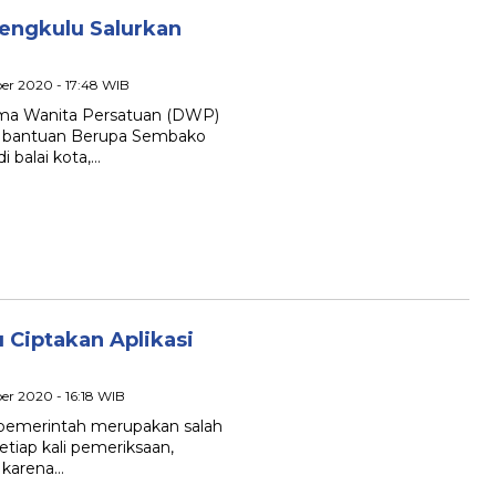
engkulu Salurkan
er 2020 - 17:48 WIB
arma Wanita Persatuan (DWP)
n bantuan Berupa Sembako
 balai kota,…
 Ciptakan Aplikasi
er 2020 - 16:18 WIB
t pemerintah merupakan salah
tiap kali pemeriksaan,
 karena…