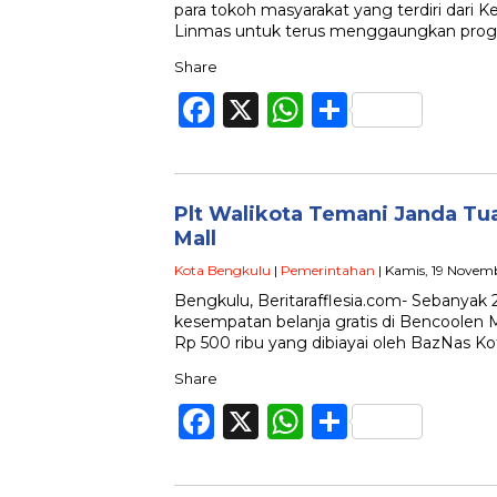
para tokoh masyarakat yang terdiri dari 
Linmas untuk terus menggaungkan pro
Share
Facebook
X
WhatsApp
Share
Plt Walikota Temani Janda Tua
Mall
Kota Bengkulu
|
Pemerintahan
| Kamis, 19 Novem
Bengkulu, Beritarafflesia.com- Sebanyak 
kesempatan belanja gratis di Bencoolen M
Rp 500 ribu yang dibiayai oleh BazNas K
Share
Facebook
X
WhatsApp
Share