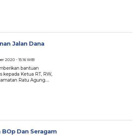
nan Jalan Dana
er 2020 - 15:16 WIB
emberikan bantuan
is kepada Ketua RT, RW,
ecamatan Ratu Agung….
an BOp Dan Seragam