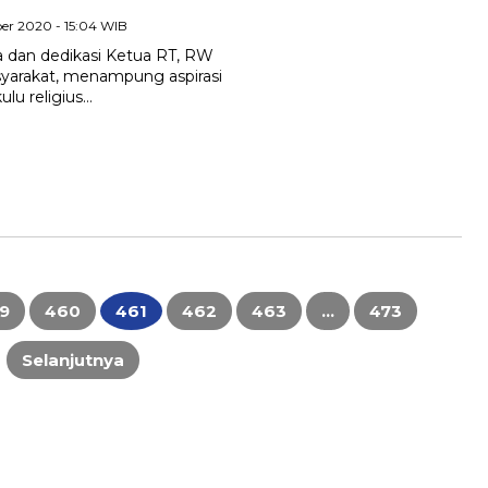
er 2020 - 15:04 WIB
ja dan dedikasi Ketua RT, RW
syarakat, menampung aspirasi
lu religius…
9
460
461
462
463
…
473
Selanjutnya