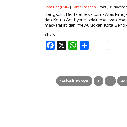
Kota Bengkulu
|
Pemerintahan
| Rabu, 18 Novemb
Bengkulu, Beritarafflesia.com- Atas kiner
dan Ketua Adat yang selalu melayani ma
masyarakat dan mewujudkan Kota Bengku
Share
Facebook
X
WhatsApp
Share
Paginasi
pos
Sebelumnya
1
…
45