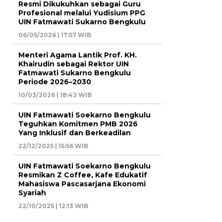
Resmi Dikukuhkan sebagai Guru
Profesional melalui Yudisium PPG
UIN Fatmawati Sukarno Bengkulu
06/05/2026 | 17:57 WIB
Menteri Agama Lantik Prof. KH.
Khairudin sebagai Rektor UIN
Fatmawati Sukarno Bengkulu
Periode 2026–2030
10/03/2026 | 18:42 WIB
UIN Fatmawati Soekarno Bengkulu
Teguhkan Komitmen PMB 2026
Yang Inklusif dan Berkeadilan
22/12/2025 | 15:56 WIB
UIN Fatmawati Soekarno Bengkulu
Resmikan Z Coffee, Kafe Edukatif
Mahasiswa Pascasarjana Ekonomi
Syariah
22/10/2025 | 12:13 WIB