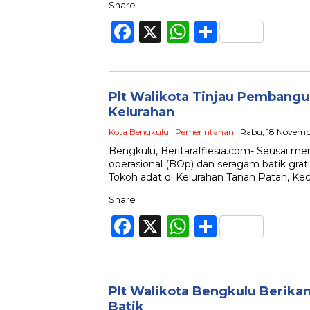
Share
Facebook
X
WhatsApp
Share
Plt Walikota Tinjau Pembangu
Kelurahan
Kota Bengkulu
|
Pemerintahan
| Rabu, 18 Novemb
Bengkulu, Beritarafflesia.com- Seusai m
operasional (BOp) dan seragam batik grat
Tokoh adat di Kelurahan Tanah Patah, K
Share
Facebook
X
WhatsApp
Share
Plt Walikota Bengkulu Berik
Batik