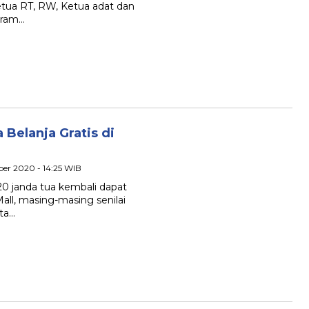
Ketua RT, RW, Ketua adat dan
gram…
 Belanja Gratis di
ber 2020 - 14:25 WIB
20 janda tua kembali dapat
all, masing-masing senilai
ota…