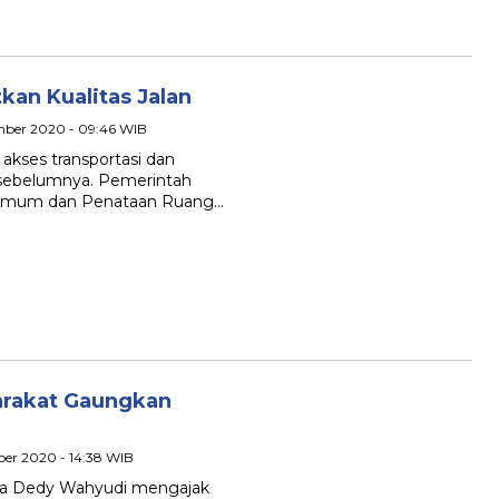
an Kualitas Jalan
mber 2020 - 09:46 WIB
 akses transportasi dan
i sebelumnya. Pemerintah
n Umum dan Penataan Ruang…
arakat Gaungkan
ber 2020 - 14:38 WIB
kota Dedy Wahyudi mengajak