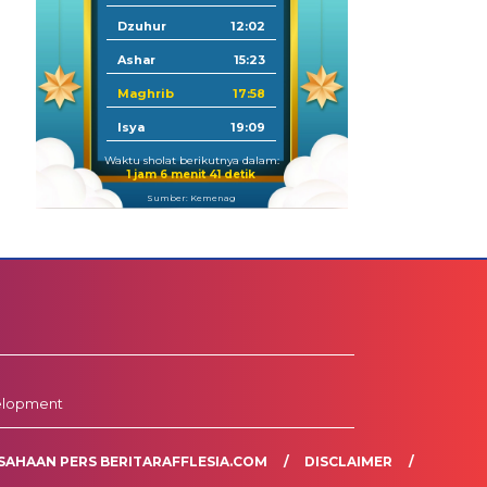
Dzuhur
12:02
Ashar
15:23
Maghrib
17:58
Isya
19:09
Waktu sholat berikutnya dalam:
1 jam 6 menit 40 detik
Sumber: Kemenag
elopment
SAHAAN PERS BERITARAFFLESIA.COM
DISCLAIMER