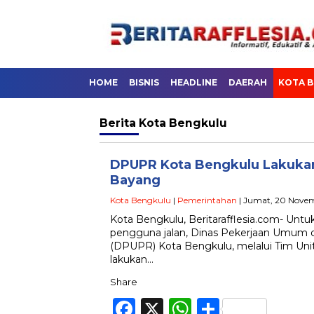
HOME
BISNIS
HEADLINE
DAERAH
KOTA 
Berita
Kota Bengkulu
DPUPR Kota Bengkulu Lakukan
Bayang
Kota Bengkulu
|
Pemerintahan
| Jumat, 20 Nove
Kota Bengkulu, Beritarafflesia.com- U
pengguna jalan, Dinas Pekerjaan Umum
(DPUPR) Kota Bengkulu, melalui Tim Uni
lakukan…
Share
Facebook
X
WhatsApp
Share