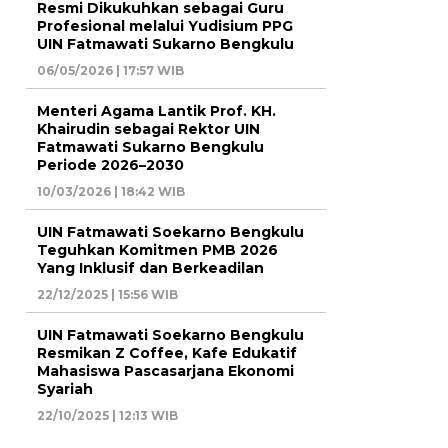
Resmi Dikukuhkan sebagai Guru
Profesional melalui Yudisium PPG
UIN Fatmawati Sukarno Bengkulu
06/05/2026 | 17:57 WIB
Menteri Agama Lantik Prof. KH.
Khairudin sebagai Rektor UIN
Fatmawati Sukarno Bengkulu
Periode 2026–2030
10/03/2026 | 18:42 WIB
UIN Fatmawati Soekarno Bengkulu
Teguhkan Komitmen PMB 2026
Yang Inklusif dan Berkeadilan
22/12/2025 | 15:56 WIB
UIN Fatmawati Soekarno Bengkulu
Resmikan Z Coffee, Kafe Edukatif
Mahasiswa Pascasarjana Ekonomi
Syariah
22/10/2025 | 12:13 WIB