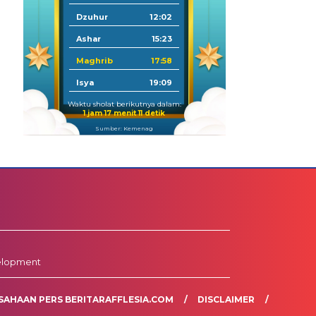
Dzuhur
12:02
Ashar
15:23
Maghrib
17:58
Isya
19:09
Waktu sholat berikutnya dalam:
1 jam 17 menit 11 detik
Sumber: Kemenag
elopment
SAHAAN PERS BERITARAFFLESIA.COM
DISCLAIMER