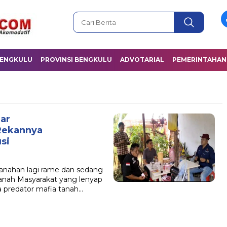
BENGKULU
PROVINSI BENGKULU
ADVOTARIAL
PEMERINTAHAN
ar
Rekannya
si
tanahan lagi rame dan sedang
anah Masyarakat yang lenyap
a predator mafia tanah…