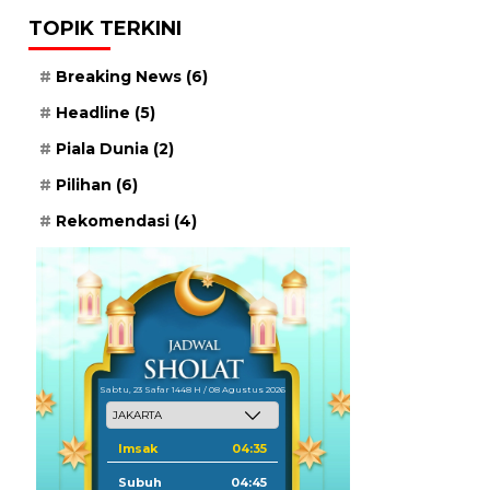
TOPIK TERKINI
Breaking News
(6)
Headline
(5)
Piala Dunia
(2)
Pilihan
(6)
Rekomendasi
(4)
Sabtu, 23 Safar 1448 H / 08 Agustus 2026
Imsak
04:35
Subuh
04:45