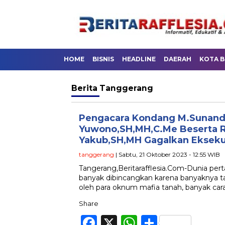
HOME
BISNIS
HEADLINE
DAERAH
KOTA 
Berita
Tanggerang
Pengacara Kondang M.Sunand
Yuwono,SH,MH,C.Me Beserta 
Yakub,SH,MH Gagalkan Ekseku
tanggerang
| Sabtu, 21 Oktober 2023 - 12:55 WIB
Tangerang,Beritarafflesia.Com-Dunia per
banyak dibincangkan karena banyaknya t
oleh para oknum mafia tanah, banyak car
Share
Facebook
X
WhatsApp
Share