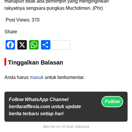
manapun tidak ada pemimpin yang menginginkan
rakyatnya sengsara pungkas Muchdimon. (Phr)
Post Views:
370
Share
Facebook
X
WhatsApp
Share
Tinggalkan Balasan
Anda harus
masuk
untuk berkomentar.
Follow WhatsApp Channel
Follow
beritarafflesia.com untuk update
berita terbaru setiap hari
Berita ini 10 kali dibaca