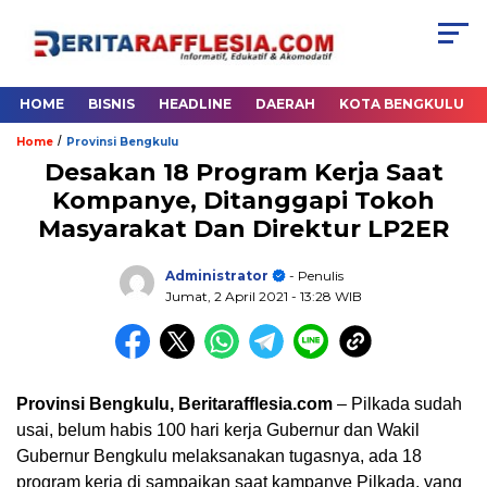
HOME
BISNIS
HEADLINE
DAERAH
KOTA BENGKULU
/
Home
Provinsi Bengkulu
Desakan 18 Program Kerja Saat
Kompanye, Ditanggapi Tokoh
Masyarakat Dan Direktur LP2ER
Administrator
- Penulis
Jumat, 2 April 2021
- 13:28 WIB
Provinsi Bengkulu, Beritarafflesia.com
– Pilkada sudah
usai, belum habis 100 hari kerja Gubernur dan Wakil
Gubernur Bengkulu melaksanakan tugasnya, ada 18
program kerja di sampaikan saat kampanye Pilkada, yang