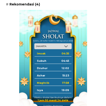
Rekomendasi
(4)
Sabtu, 23 Safar 1448 H / 08 Agustus 2026
Imsak
04:35
Subuh
04:45
Dzuhur
12:02
Ashar
15:23
Maghrib
17:58
Isya
19:09
Waktu sholat berikutnya dalam:
1 jam 50 menit 24 detik
Sumber: Kemenag