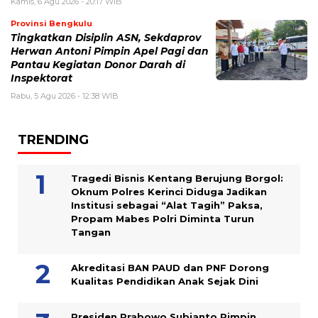
Kamis, 6 Agu 2026 - 20:17 WIB
Provinsi Bengkulu
Tingkatkan Disiplin ASN, Sekdaprov
Herwan Antoni Pimpin Apel Pagi dan
Pantau Kegiatan Donor Darah di
Inspektorat
Rabu, 5 Agu 2026 - 12:38 WIB
TRENDING
Tragedi Bisnis Kentang Berujung Borgol:
Oknum Polres Kerinci Diduga Jadikan
Institusi sebagai “Alat Tagih” Paksa,
Propam Mabes Polri Diminta Turun
Tangan
Akreditasi BAN PAUD dan PNF Dorong
Kualitas Pendidikan Anak Sejak Dini
Presiden Prabowo Subianto Pimpin