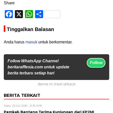
Share
Facebook
X
WhatsApp
Share
Tinggalkan Balasan
Anda harus
masuk
untuk berkomentar.
Follow WhatsApp Channel
Follow
beritarafflesia.com untuk update
berita terbaru setiap hari
Berita ini 3 kali dibaca
BERITA TERKAIT
Rabu, 29 Juli 2026 - 21:16 WIB
Pemkab Benteng Terima Kunjungan dari KP2MI