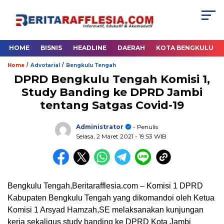
HOME
BISNIS
HEADLINE
DAERAH
KOTA BENGKULU
/
/
Home
Advotarial
Bengkulu Tengah
DPRD Bengkulu Tengah Komisi 1,
Study Banding ke DPRD Jambi
tentang Satgas Covid-19
Administrator
- Penulis
Selasa, 2 Maret 2021
- 19:53 WIB
Bengkulu Tengah,Beritarafflesia.com – Komisi 1 DPRD
Kabupaten Bengkulu Tengah yang dikomandoi oleh Ketua
Komisi 1 Arsyad Hamzah,SE melaksanakan kunjungan
kerja sekaligus study banding ke DPRD Kota Jambi