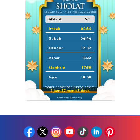
Ahad, 24 Safar 1448 H / 09 Agustus 2026
Imsak
04:34
Subuh
04:44
Dzuhur
12:02
Ashar
15:23
Maghrib
17:58
Isya
19:09
Waktu sholat berikutnya dalam:
3 jam 37 menit 2 detik
Sumber: Kemenag