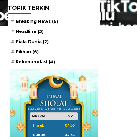
TOPIK TERKINI
Breaking News
(6)
Headline
(5)
Piala Dunia
(2)
Pilihan
(6)
Rekomendasi
(4)
Sabtu, 23 Safar 1448 H / 08 Agustus 2026
Imsak
04:35
Subuh
04:45