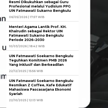
Resmi Dikukuhkan sebagai Guru
Profesional melalui Yudisium PPG
UIN Fatmawati Sukarno Bengkulu
06/05/2026 | 17:57 WIB
Menteri Agama Lantik Prof. KH.
Khairudin sebagai Rektor UIN
Fatmawati Sukarno Bengkulu
Periode 2026–2030
10/03/2026 | 18:42 WIB
UIN Fatmawati Soekarno Bengkulu
Teguhkan Komitmen PMB 2026
Yang Inklusif dan Berkeadilan
22/12/2025 | 15:56 WIB
UIN Fatmawati Soekarno Bengkulu
Resmikan Z Coffee, Kafe Edukatif
Mahasiswa Pascasarjana Ekonomi
Syariah
22/10/2025 | 12:13 WIB