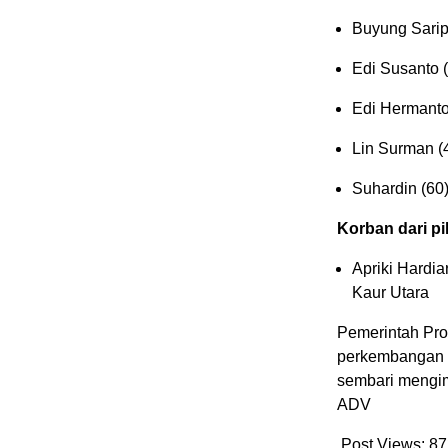
Buyung Sarip
Edi Susanto (
Edi Hermanto
Lin Surman (
Suhardin (60
Korban dari p
Apriki Hardi
Kaur Utara
Pemerintah Pro
perkembangan k
sembari mengim
ADV
Post Views:
87