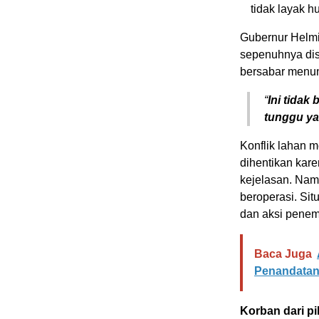
tidak layak hu
Gubernur Helmi
sepenuhnya dis
bersabar menun
“
Ini tidak
tunggu ya,
Konflik lahan 
dihentikan kar
kejelasan. Namu
beroperasi. Si
dan aksi pene
Baca Juga
Penandatang
Korban dari pi