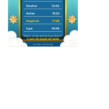
Dzuhur
12:02
Ashar
15:23
Maghrib
17:58
Isya
19:09
Waktu sholat berikutnya dalam:
0 jam 45 menit 44 detik
Sumber: Kemenag