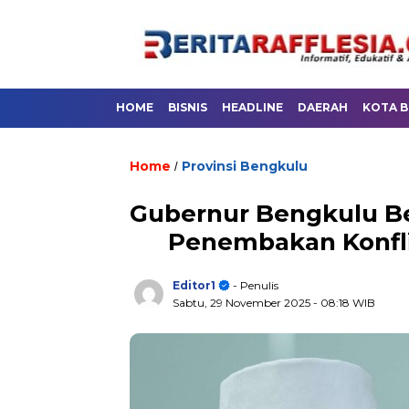
HOME
BISNIS
HEADLINE
DAERAH
KOTA 
Home
Provinsi Bengkulu
/
Gubernur Bengkulu B
Penembakan Konfli
Editor1
- Penulis
Sabtu, 29 November 2025
- 08:18 WIB