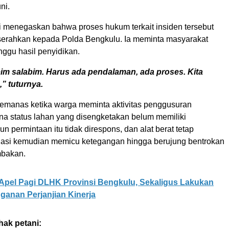
ni.
 menegaskan bahwa proses hukum terkait insiden tersebut
erahkan kepada Polda Bengkulu. Ia meminta masyarakat
ggu hasil penyidikan.
 bim salabim. Harus ada pendalaman, ada proses. Kita
” tuturnya.
memanas ketika warga meminta aktivitas penggusuran
ena status lahan yang disengketakan belum memiliki
n permintaan itu tidak direspons, dan alat berat tetap
tuasi kemudian memicu ketegangan hingga berujung bentrokan
mbakan.
Apel Pagi DLHK Provinsi Bengkulu, Sekaligus Lakukan
anan Perjanjian Kinerja
hak petani: