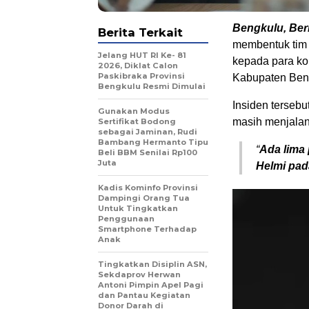
Bengkulu, Beri
Berita Terkait
membentuk tim
Jelang HUT RI Ke- 81
kepada para ko
2026, Diklat Calon
Paskibraka Provinsi
Kabupaten Beng
Bengkulu Resmi Dimulai
Insiden terseb
Gunakan Modus
masih menjalani
Sertifikat Bodong
sebagai Jaminan, Rudi
Bambang Hermanto Tipu
“
Ada lima 
Beli BBM Senilai Rp100
Juta
Helmi pad
Kadis Kominfo Provinsi
Dampingi Orang Tua
Untuk Tingkatkan
Penggunaan
Smartphone Terhadap
Anak
Tingkatkan Disiplin ASN,
Sekdaprov Herwan
Antoni Pimpin Apel Pagi
dan Pantau Kegiatan
Donor Darah di