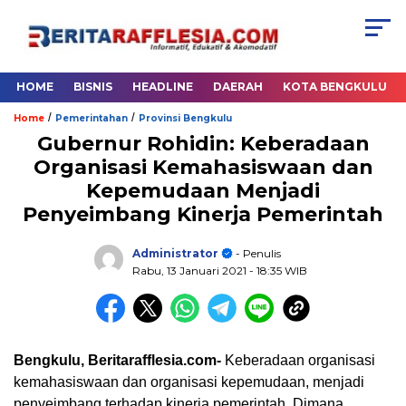
HOME
BISNIS
HEADLINE
DAERAH
KOTA BENGKULU
/
/
Home
Pemerintahan
Provinsi Bengkulu
Gubernur Rohidin: Keberadaan
Organisasi Kemahasiswaan dan
Kepemudaan Menjadi
Penyeimbang Kinerja Pemerintah
Administrator
- Penulis
Rabu, 13 Januari 2021
- 18:35 WIB
Bengkulu, Beritarafflesia.com-
Keberadaan organisasi
kemahasiswaan dan organisasi kepemudaan, menjadi
penyeimbang terhadap kinerja pemerintah. Dimana