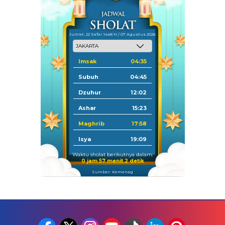
Jum'at, 22 Safar 1448 H / 07 Agustus 2026
Imsak
04:35
Subuh
04:45
Dzuhur
12:02
Ashar
15:23
Maghrib
17:58
Isya
19:09
Waktu sholat berikutnya dalam:
0 jam 57 menit 1 detik
Sumber: Kemenag