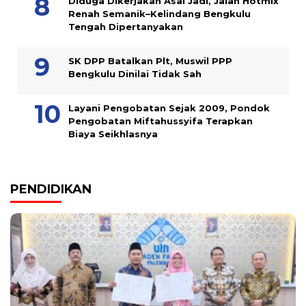
Diduga Dikerjakan Asal Jadi, Jalan Hotmix
Renah Semanik–Kelindang Bengkulu
Tengah Dipertanyakan
SK DPP Batalkan Plt, Muswil PPP
Bengkulu Dinilai Tidak Sah
Layani Pengobatan Sejak 2009, Pondok
Pengobatan Miftahussyifa Terapkan
Biaya Seikhlasnya
PENDIDIKAN