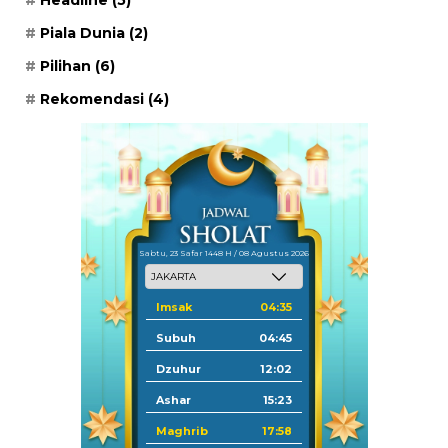
Piala Dunia
(2)
Pilihan
(6)
Rekomendasi
(4)
Sabtu, 23 Safar 1448 H / 08 Agustus 2026
Imsak
04:35
Subuh
04:45
Dzuhur
12:02
Ashar
15:23
Maghrib
17:58