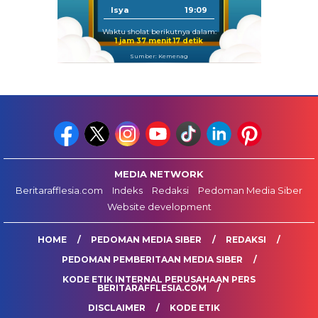
Isya
19:09
Waktu sholat berikutnya dalam:
1 jam 37 menit 16 detik
Sumber: Kemenag
MEDIA NETWORK
Beritarafflesia.com
Indeks
Redaksi
Pedoman Media Siber
Website development
HOME
PEDOMAN MEDIA SIBER
REDAKSI
PEDOMAN PEMBERITAAN MEDIA SIBER
KODE ETIK INTERNAL PERUSAHAAN PERS
BERITARAFFLESIA.COM
DISCLAIMER
KODE ETIK