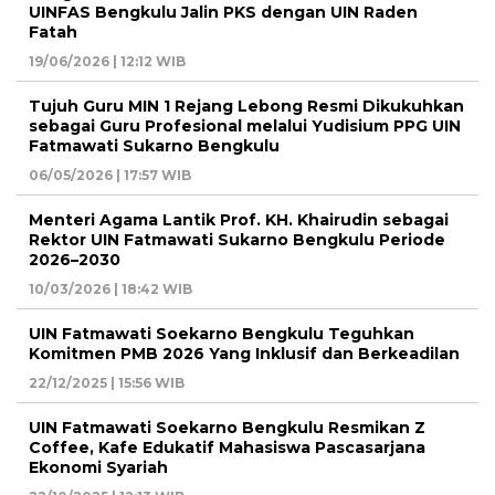
UINFAS Bengkulu Jalin PKS dengan UIN Raden
Fatah
19/06/2026 | 12:12 WIB
Tujuh Guru MIN 1 Rejang Lebong Resmi Dikukuhkan
sebagai Guru Profesional melalui Yudisium PPG UIN
Fatmawati Sukarno Bengkulu
06/05/2026 | 17:57 WIB
Menteri Agama Lantik Prof. KH. Khairudin sebagai
Rektor UIN Fatmawati Sukarno Bengkulu Periode
2026–2030
10/03/2026 | 18:42 WIB
UIN Fatmawati Soekarno Bengkulu Teguhkan
Komitmen PMB 2026 Yang Inklusif dan Berkeadilan
22/12/2025 | 15:56 WIB
UIN Fatmawati Soekarno Bengkulu Resmikan Z
Coffee, Kafe Edukatif Mahasiswa Pascasarjana
Ekonomi Syariah