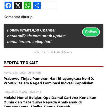
Facebook
X
WhatsApp
Share
Komentar ditutup.
Follow WhatsApp Channel
Follow
beritarafflesia.com untuk update
berita terbaru setiap hari
Berita ini 21 kali dibaca
BERITA TERKAIT
Kamis, 2 Juli 2026 - 08:46 WIB
Prabowo Tinjau Pameran Hari Bhayangkara ke-80,
Produk Dalam Negeri Dominasi Inovasi Kepolisian
Rabu, 24 Juni 2026 - 11:26 WIB
Melalui Honai Belajar, Ops Damai Cartenz Kenalkan
Dunia dan Tata Surya kepada Anak-anak di
Tembagapura, Timika, Papua Tengah