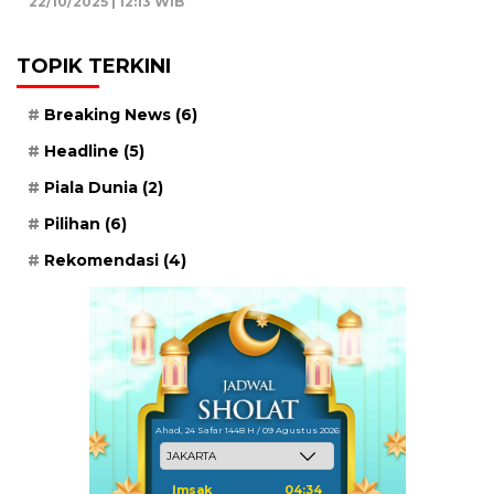
22/10/2025 | 12:13 WIB
TOPIK TERKINI
Breaking News
(6)
Headline
(5)
Piala Dunia
(2)
Pilihan
(6)
Rekomendasi
(4)
Ahad, 24 Safar 1448 H / 09 Agustus 2026
Imsak
04:34