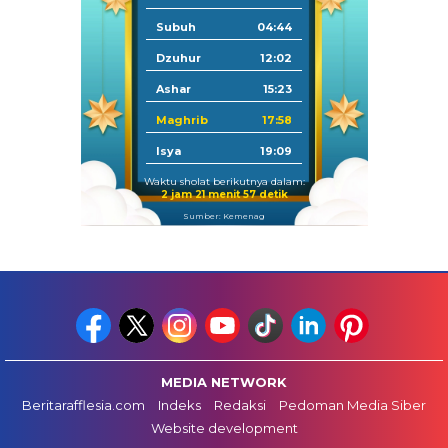
Subuh
04:44
Dzuhur
12:02
Ashar
15:23
Maghrib
17:58
Isya
19:09
Waktu sholat berikutnya dalam:
2 jam 21 menit 56 detik
Sumber: Kemenag
MEDIA NETWORK
Beritarafflesia.com
Indeks
Redaksi
Pedoman Media Siber
Website development