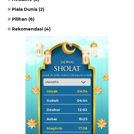
Piala Dunia
(2)
Pilihan
(6)
Rekomendasi
(4)
Ahad, 24 Safar 1448 H / 09 Agustus 2026
Imsak
04:34
Subuh
04:44
Dzuhur
12:02
Ashar
15:23
Maghrib
17:58