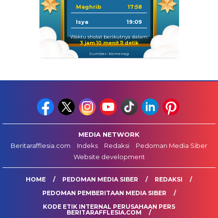
Maghrib
17:58
Isya
19:09
Waktu sholat berikutnya dalam:
3 jam 10 menit 11 detik
Sumber: Kemenag
MEDIA NETWORK
Beritarafflesia.com
Indeks
Redaksi
Pedoman Media Siber
Website development
HOME
PEDOMAN MEDIA SIBER
REDAKSI
PEDOMAN PEMBERITAAN MEDIA SIBER
KODE ETIK INTERNAL PERUSAHAAN PERS
BERITARAFFLESIA.COM