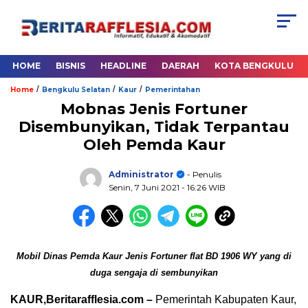
HOME
BISNIS
HEADLINE
DAERAH
KOTA BENGKULU
/
/
/
Home
Bengkulu Selatan
Kaur
Pemerintahan
Mobnas Jenis Fortuner
Disembunyikan, Tidak Terpantau
Oleh Pemda Kaur
Administrator
- Penulis
Senin, 7 Juni 2021
- 16:26 WIB
Mobil Dinas Pemda Kaur Jenis Fortuner flat BD 1906 WY yang di
duga sengaja di sembunyikan
KAUR,Beritarafflesia.com –
Pemerintah Kabupaten Kaur,