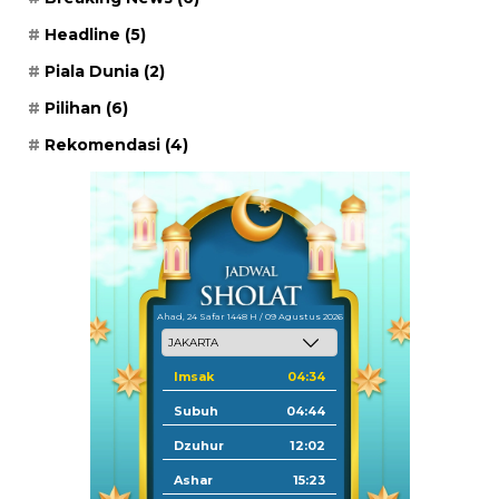
Headline
(5)
Piala Dunia
(2)
Pilihan
(6)
Rekomendasi
(4)
Ahad, 24 Safar 1448 H / 09 Agustus 2026
Imsak
04:34
Subuh
04:44
Dzuhur
12:02
Ashar
15:23