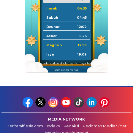
Imsak
04:35
Subuh
04:45
Dzuhur
12:02
Ashar
15:23
Maghrib
17:58
Isya
19:09
Tidak ada waktu sholat berikutnya hari ini.
Sumber: Kemenag
MEDIA NETWORK
Beritarafflesia.com
Indeks
Redaksi
Pedoman Media Siber
Website development