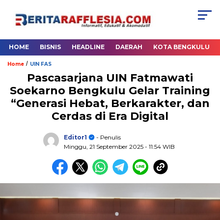
HOME
BISNIS
HEADLINE
DAERAH
KOTA BENGKULU
/
Home
UIN FAS
Pascasarjana UIN Fatmawati
Soekarno Bengkulu Gelar Training
“Generasi Hebat, Berkarakter, dan
Cerdas di Era Digital
Editor1
- Penulis
Minggu, 21 September 2025
- 11:54 WIB