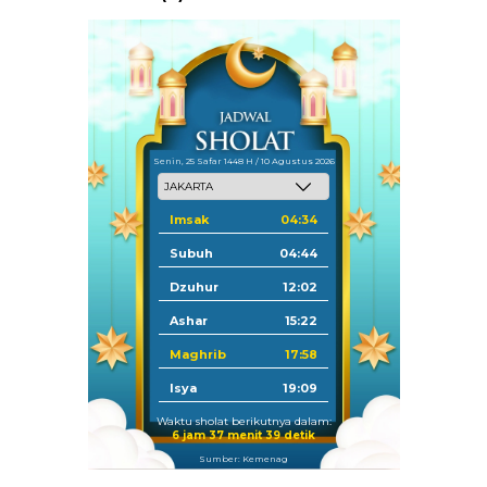
Senin, 25 Safar 1448 H / 10 Agustus 2026
Imsak
04:34
Subuh
04:44
Dzuhur
12:02
Ashar
15:22
Maghrib
17:58
Isya
19:09
Waktu sholat berikutnya dalam:
6 jam 37 menit 38 detik
Sumber: Kemenag