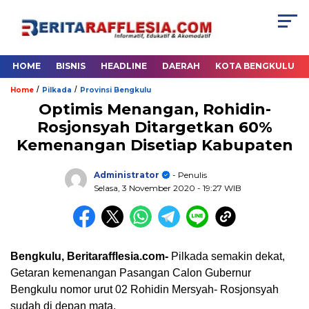
HOME
BISNIS
HEADLINE
DAERAH
KOTA BENGKULU
/
/
Home
Pilkada
Provinsi Bengkulu
Optimis Menangan, Rohidin-
Rosjonsyah Ditargetkan 60%
Kemenangan Disetiap Kabupaten
Administrator
- Penulis
Selasa, 3 November 2020
- 19:27 WIB
Bengkulu, Beritarafflesia.com-
Pilkada semakin dekat,
Getaran kemenangan Pasangan Calon Gubernur
Bengkulu nomor urut 02 Rohidin Mersyah- Rosjonsyah
sudah di depan mata.