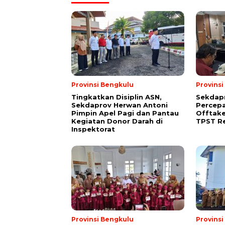
Provinsi Bengkulu
Provins
Tingkatkan Disiplin ASN,
Sekdap
Sekdaprov Herwan Antoni
Percep
Pimpin Apel Pagi dan Pantau
Offtak
Kegiatan Donor Darah di
TPST R
Inspektorat
Provinsi Bengkulu
Provins