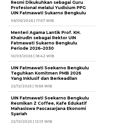
Resmi Dikukuhkan sebagai Guru
Profesional melalui Yudisium PPG
UIN Fatmawati Sukarno Bengkulu
06/05/2026 | 17:57 WIB
Menteri Agama Lantik Prof. KH.
Khairudin sebagai Rektor UIN
Fatmawati Sukarno Bengkulu
Periode 2026–2030
10/03/2026 | 18:42 WIB
UIN Fatmawati Soekarno Bengkulu
Teguhkan Komitmen PMB 2026
Yang Inklusif dan Berkeadilan
22/12/2025 | 15:56 WIB
UIN Fatmawati Soekarno Bengkulu
Resmikan Z Coffee, Kafe Edukatif
Mahasiswa Pascasarjana Ekonomi
Syariah
22/10/2025 | 12:13 WIB