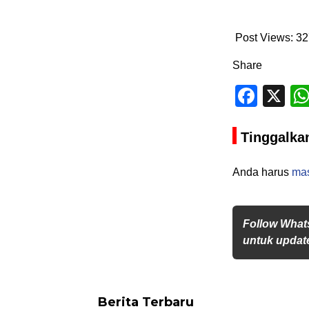
Post Views:
32
Share
Face
X
Tinggalka
Anda harus
ma
Follow What
untuk update
Berita Terbaru