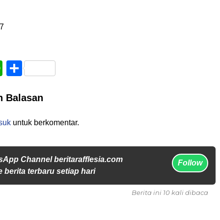
7
book
WhatsApp
Share
n Balasan
suk
untuk berkomentar.
sApp Channel beritarafflesia.com
Follow
 berita terbaru setiap hari
Berita ini 10 kali dibaca