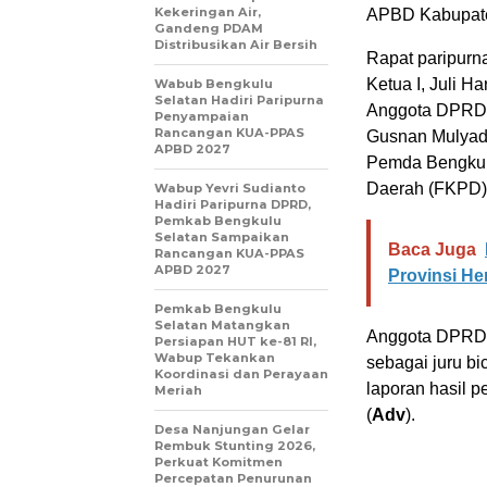
Kekeringan Air,
APBD Kabupate
Gandeng PDAM
Distribusikan Air Bersih
Rapat paripurn
Ketua I, Juli H
Wabub Bengkulu
Selatan Hadiri Paripurna
Anggota DPRD d
Penyampaian
Rancangan KUA-PPAS
Gusnan Mulyad
APBD 2027
Pemda Bengkulu
Daerah (FKPD)
Wabup Yevri Sudianto
Hadiri Paripurna DPRD,
Pemkab Bengkulu
Selatan Sampaikan
Baca Juga
Rancangan KUA-PPAS
APBD 2027
Provinsi He
Pemkab Bengkulu
Selatan Matangkan
Anggota DPRD d
Persiapan HUT ke-81 RI,
Wabup Tekankan
sebagai juru 
Koordinasi dan Perayaan
laporan hasil
Meriah
(
Adv
).
Desa Nanjungan Gelar
Rembuk Stunting 2026,
Perkuat Komitmen
Percepatan Penurunan