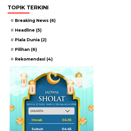
TOPIK TERKINI
Breaking News
(6)
Headline
(5)
Piala Dunia
(2)
Pilihan
(6)
Rekomendasi
(4)
Kamis, 21 Safar 1448 H / 06 Agustus 2026
Imsak
04:35
Subuh
04:45