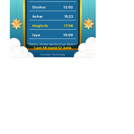
Dzuhur
12:02
Ashar
15:23
Maghrib
17:58
Isya
19:09
Waktu sholat berikutnya dalam:
1 jam 58 menit 51 detik
Sumber: Kemenag