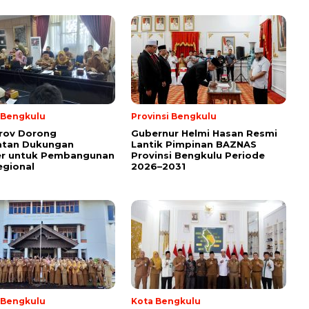
i Bengkulu
Provinsi Bengkulu
rov Dorong
Gubernur Helmi Hasan Resmi
atan Dukungan
Lantik Pimpinan BAZNAS
er untuk Pembangunan
Provinsi Bengkulu Periode
egional
2026–2031
i Bengkulu
Kota Bengkulu