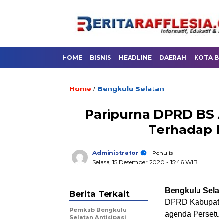
HOME
BISNIS
HEADLINE
DAERAH
KOTA 
Home
Bengkulu Selatan
/
Paripurna DPRD BS
Terhadap
Administrator
- Penulis
Selasa, 15 Desember 2020
- 15:46 WIB
Bengkulu Selat
Berita Terkait
DPRD Kabupate
Pemkab Bengkulu
agenda Perset
Selatan Antisipasi