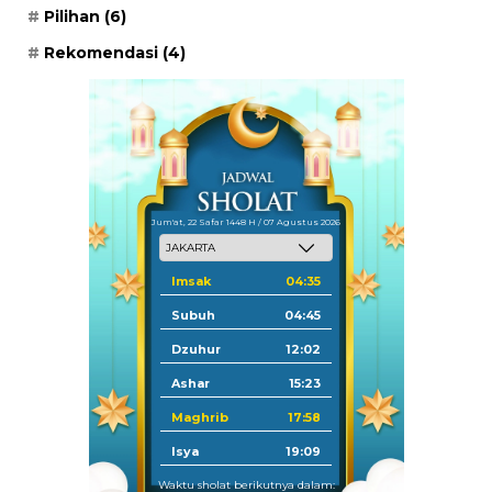
Pilihan
(6)
Rekomendasi
(4)
Jum'at, 22 Safar 1448 H / 07 Agustus 2026
Imsak
04:35
Subuh
04:45
Dzuhur
12:02
Ashar
15:23
Maghrib
17:58
Isya
19:09
Waktu sholat berikutnya dalam: