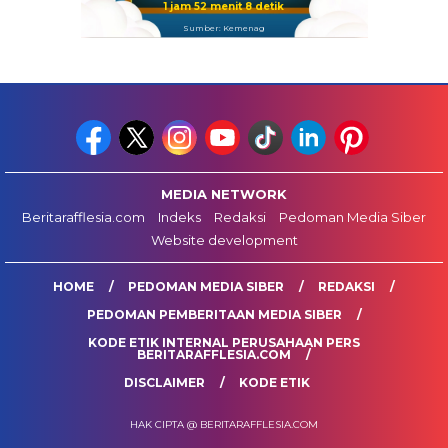
1 jam 52 menit 7 detik
Sumber: Kemenag
MEDIA NETWORK
Beritarafflesia.com
Indeks
Redaksi
Pedoman Media Siber
Website development
HOME
PEDOMAN MEDIA SIBER
REDAKSI
PEDOMAN PEMBERITAAN MEDIA SIBER
KODE ETIK INTERNAL PERUSAHAAN PERS
BERITARAFFLESIA.COM
DISCLAIMER
KODE ETIK
HAK CIPTA @ BERITARAFFLESIA.COM