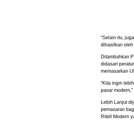
“Selain itu, ju
dihasilkan ole
Ditambahkan Pl
didasari perat
memasarkan UM
“Kita ingin l
pasar modern,”
Lebih Lanjut d
pemasaran bagi
Ritell Modern y