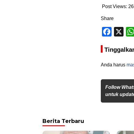
Post Views:
26
Share
Face
X
Tinggalka
Anda harus
ma
Follow What
untuk update
Berita Terbaru