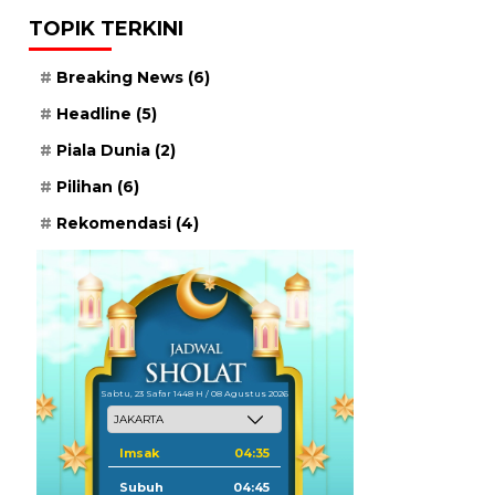
TOPIK TERKINI
Breaking News
(6)
Headline
(5)
Piala Dunia
(2)
Pilihan
(6)
Rekomendasi
(4)
Sabtu, 23 Safar 1448 H / 08 Agustus 2026
Imsak
04:35
Subuh
04:45