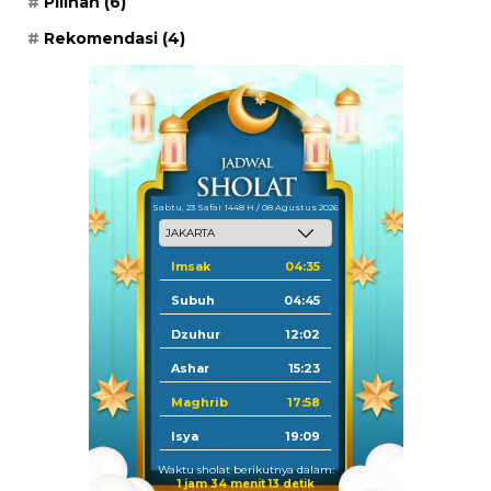
Pilihan
(6)
Rekomendasi
(4)
Sabtu, 23 Safar 1448 H / 08 Agustus 2026
Imsak
04:35
Subuh
04:45
Dzuhur
12:02
Ashar
15:23
Maghrib
17:58
Isya
19:09
Waktu sholat berikutnya dalam:
1 jam 34 menit 12 detik