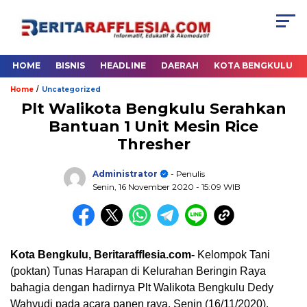
HOME
BISNIS
HEADLINE
DAERAH
KOTA BENGKULU
/
Home
Uncategorized
Plt Walikota Bengkulu Serahkan
Bantuan 1 Unit Mesin Rice
Thresher
Administrator
- Penulis
Senin, 16 November 2020
- 15:09 WIB
Kota Bengkulu, Beritarafflesia.com-
Kelompok Tani
(poktan) Tunas Harapan di Kelurahan Beringin Raya
bahagia dengan hadirnya Plt Walikota Bengkulu Dedy
Wahyudi pada acara panen raya, Senin (16/11/2020).