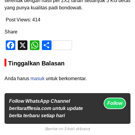
serentak dengan hasil per 2X2 lahan sebanyak 5 KG beras
yang punya kualitas padi bondowati.
Post Views:
414
Share
Facebook
X
WhatsApp
Share
Tinggalkan Balasan
Anda harus
masuk
untuk berkomentar.
Follow WhatsApp Channel
Follow
beritarafflesia.com untuk update
berita terbaru setiap hari
Berita ini 5 kali dibaca