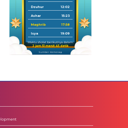
Dzuhur
12:02
Ashar
15:23
Maghrib
17:58
Isya
19:09
Waktu sholat berikutnya dalam:
2 jam 51 menit 43 detik
Sumber: Kemenag
elopment