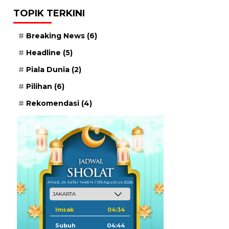
TOPIK TERKINI
Breaking News
(6)
Headline
(5)
Piala Dunia
(2)
Pilihan
(6)
Rekomendasi
(4)
Ahad, 24 Safar 1448 H / 09 Agustus 2026
Imsak
04:34
Subuh
04:44