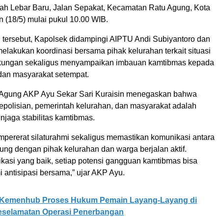
h Lebar Baru, Jalan Sepakat, Kecamatan Ratu Agung, Kota
 (18/5) mulai pukul 10.00 WIB.
 tersebut, Kapolsek didampingi AIPTU Andi Subiyantoro dan
lakukan koordinasi bersama pihak kelurahan terkait situasi
kungan sekaligus menyampaikan imbauan kamtibmas kepada
an masyarakat setempat.
 Agung AKP Ayu Sekar Sari Kuraisin menegaskan bahwa
kepolisian, pemerintah kelurahan, dan masyarakat adalah
njaga stabilitas kamtibmas.
mpererat silaturahmi sekaligus memastikan komunikasi antara
ung dengan pihak kelurahan dan warga berjalan aktif.
asi yang baik, setiap potensi gangguan kamtibmas bisa
i antisipasi bersama,” ujar AKP Ayu.
Kemenhub Proses Hukum Pemain Layang-Layang di
selamatan Operasi Penerbangan