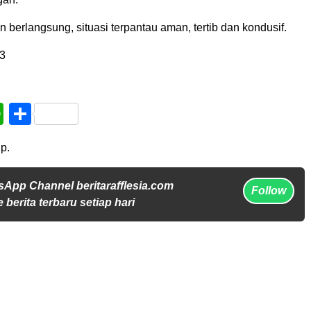
 berlangsung, situasi terpantau aman, tertib dan kondusif.
3
book
WhatsApp
Share
p.
sApp Channel beritarafflesia.com
Follow
 berita terbaru setiap hari