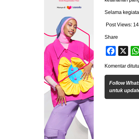
Selama kegiatan
Post Views:
14
Share
Face
X
Komentar ditutu
Follow What
untuk update