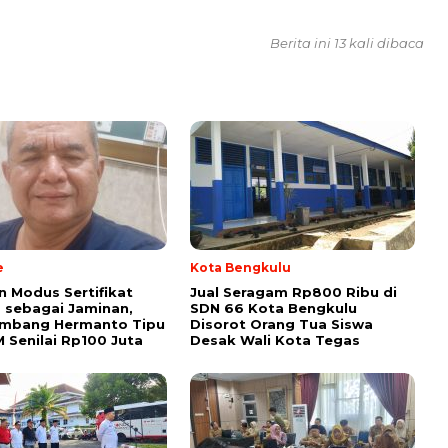
Berita ini 13 kali dibaca
e
Kota Bengkulu
 Modus Sertifikat
Jual Seragam Rp800 Ribu di
 sebagai Jaminan,
SDN 66 Kota Bengkulu
ambang Hermanto Tipu
Disorot Orang Tua Siswa
M Senilai Rp100 Juta
Desak Wali Kota Tegas