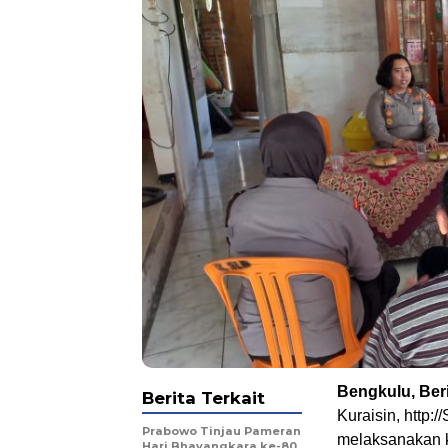
Bengkulu, Beri
Berita Terkait
Kuraisin, http:
Prabowo Tinjau Pameran
melaksanakan k
Hari Bhayangkara ke-80,