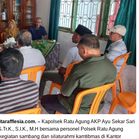
tarafflesia.com. –
Kapolsek Ratu Agung AKP Ayu Sekar Sari
//S.Tr.K., S.I.K., M.H bersama personel Polsek Ratu Agung
egiatan sambang dan silaturahmi kamtibmas di Kantor