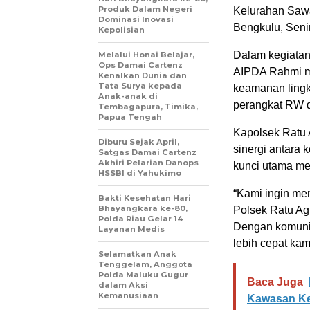
Produk Dalam Negeri
Kelurahan Sawa
Dominasi Inovasi
Bengkulu, Senin
Kepolisian
Dalam kegiatan
Melalui Honai Belajar,
Ops Damai Cartenz
AIPDA Rahmi me
Kenalkan Dunia dan
Tata Surya kepada
keamanan ling
Anak-anak di
perangkat RW d
Tembagapura, Timika,
Papua Tengah
Kapolsek Ratu
Diburu Sejak April,
sinergi antara 
Satgas Damai Cartenz
Akhiri Pelarian Danops
kunci utama me
HSSBI di Yahukimo
“Kami ingin me
Bakti Kesehatan Hari
Bhayangkara ke-80,
Polsek Ratu Ag
Polda Riau Gelar 14
Dengan komunik
Layanan Medis
lebih cepat kam
Selamatkan Anak
Tenggelam, Anggota
Polda Maluku Gugur
Baca Juga
dalam Aksi
Kemanusiaan
Kawasan Ke