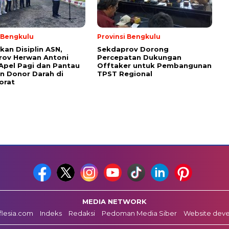
i Bengkulu
Provinsi Bengkulu
kan Disiplin ASN,
Sekdaprov Dorong
rov Herwan Antoni
Percepatan Dukungan
Apel Pagi dan Pantau
Offtaker untuk Pembangunan
n Donor Darah di
TPST Regional
orat
MEDIA NETWORK
fflesia.com
Indeks
Redaksi
Pedoman Media Siber
Website dev