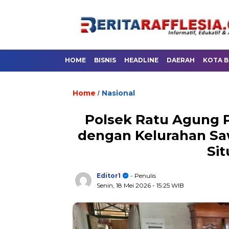
HOME
BISNIS
HEADLINE
DAERAH
KOTA 
Home
Nasional
/
Polsek Ratu Agung P
dengan Kelurahan Sa
Sit
Editor1
- Penulis
Senin, 18 Mei 2026
- 15:25 WIB