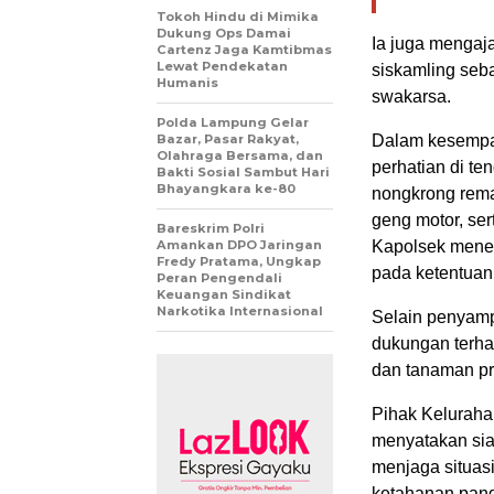
Tokoh Hindu di Mimika
Dukung Ops Damai
Ia juga mengaj
Cartenz Jaga Kamtibmas
Lewat Pendekatan
siskamling seb
Humanis
swakarsa.
Polda Lampung Gelar
Bazar, Pasar Rakyat,
Dalam kesempat
Olahraga Bersama, dan
perhatian di t
Bakti Sosial Sambut Hari
Bhayangkara ke-80
nongkrong rema
geng motor, se
Bareskrim Polri
Amankan DPO Jaringan
Kapolsek mene
Fredy Pratama, Ungkap
pada ketentuan
Peran Pengendali
Keuangan Sindikat
Narkotika Internasional
Selain penyamp
dukungan terh
dan tanaman pro
Pihak Keluraha
menyatakan sia
menjaga situas
ketahanan pan