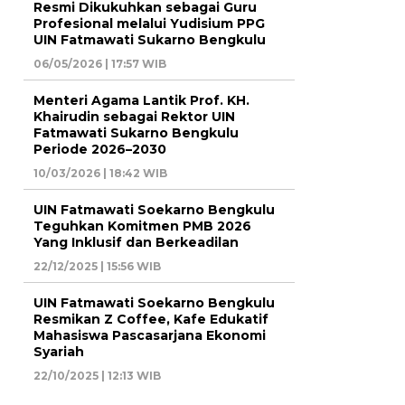
Resmi Dikukuhkan sebagai Guru
Profesional melalui Yudisium PPG
UIN Fatmawati Sukarno Bengkulu
06/05/2026 | 17:57 WIB
Menteri Agama Lantik Prof. KH.
Khairudin sebagai Rektor UIN
Fatmawati Sukarno Bengkulu
Periode 2026–2030
10/03/2026 | 18:42 WIB
UIN Fatmawati Soekarno Bengkulu
Teguhkan Komitmen PMB 2026
Yang Inklusif dan Berkeadilan
22/12/2025 | 15:56 WIB
UIN Fatmawati Soekarno Bengkulu
Resmikan Z Coffee, Kafe Edukatif
Mahasiswa Pascasarjana Ekonomi
Syariah
22/10/2025 | 12:13 WIB