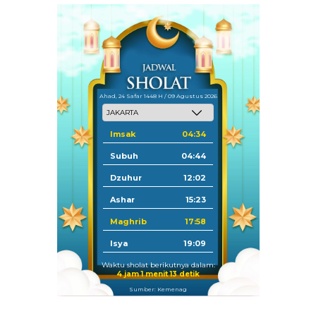
Ahad, 24 Safar 1448 H / 09 Agustus 2026
Imsak
04:34
Subuh
04:44
Dzuhur
12:02
Ashar
15:23
Maghrib
17:58
Isya
19:09
Waktu sholat berikutnya dalam:
4 jam 1 menit 12 detik
Sumber: Kemenag