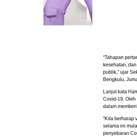
“Tahapan perta
kesehatan, dan 
publik,” ujar 
Bengkulu, Jumat
Lanjut kata Ham
Covid-19. Oleh
dalam memberik
“Kita berharap 
selama ini mul
penyebaran Covi