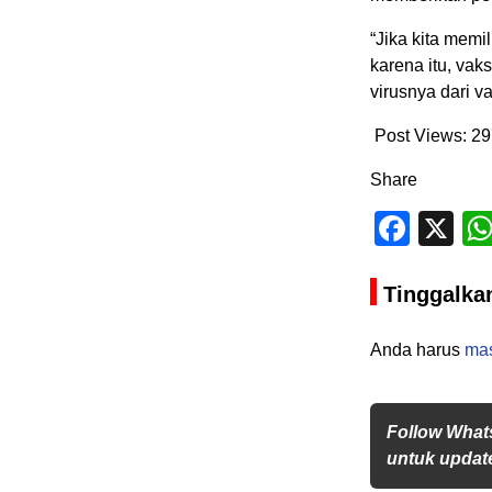
“Jika kita memi
karena itu, va
virusnya dari v
Post Views:
29
Share
Face
X
Tinggalka
Anda harus
ma
Follow What
untuk update