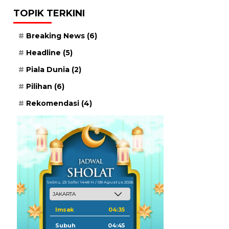
TOPIK TERKINI
Breaking News
(6)
Headline
(5)
Piala Dunia
(2)
Pilihan
(6)
Rekomendasi
(4)
Sabtu, 23 Safar 1448 H / 08 Agustus 2026
Imsak
04:35
Subuh
04:45