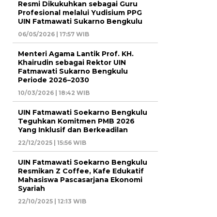
Resmi Dikukuhkan sebagai Guru
Profesional melalui Yudisium PPG
UIN Fatmawati Sukarno Bengkulu
06/05/2026 | 17:57 WIB
Menteri Agama Lantik Prof. KH.
Khairudin sebagai Rektor UIN
Fatmawati Sukarno Bengkulu
Periode 2026–2030
10/03/2026 | 18:42 WIB
UIN Fatmawati Soekarno Bengkulu
Teguhkan Komitmen PMB 2026
Yang Inklusif dan Berkeadilan
22/12/2025 | 15:56 WIB
UIN Fatmawati Soekarno Bengkulu
Resmikan Z Coffee, Kafe Edukatif
Mahasiswa Pascasarjana Ekonomi
Syariah
22/10/2025 | 12:13 WIB