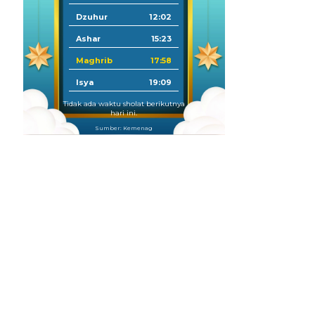
Dzuhur
12:02
Ashar
15:23
Maghrib
17:58
Isya
19:09
Tidak ada waktu sholat berikutnya
hari ini.
Sumber: Kemenag