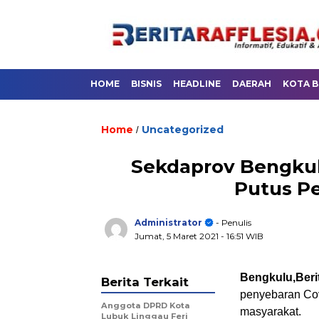
HOME
BISNIS
HEADLINE
DAERAH
KOTA 
Home
Uncategorized
/
Sekdaprov Bengkul
Putus Pe
Administrator
- Penulis
Jumat, 5 Maret 2021
- 16:51 WIB
Bengkulu,Berit
Berita Terkait
penyebaran Cov
Anggota DPRD Kota
masyarakat.
Lubuk Linggau Feri