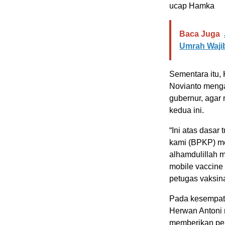
ucap Hamka
Baca Juga
Umrah Waji
Sementara itu,
Novianto menga
gubernur, agar
kedua ini.
“Ini atas dasar
kami (BPKP) m
alhamdulillah 
mobile vaccine 
petugas vaksina
Pada kesempata
Herwan Antoni
memberikan per