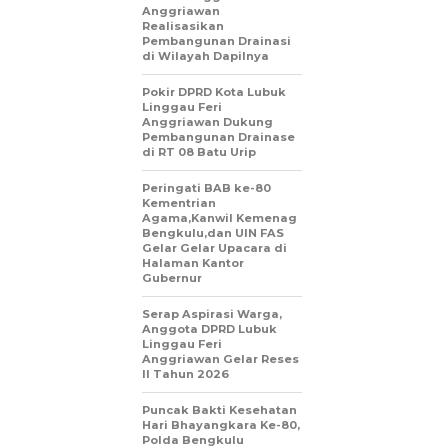
Anggriawan
Realisasikan
Pembangunan Drainasi
di Wilayah Dapilnya
Pokir DPRD Kota Lubuk
Linggau Feri
Anggriawan Dukung
Pembangunan Drainase
di RT 08 Batu Urip
Peringati BAB ke-80
Kementrian
Agama,Kanwil Kemenag
Bengkulu,dan UIN FAS
Gelar Gelar Upacara di
Halaman Kantor
Gubernur
Serap Aspirasi Warga,
Anggota DPRD Lubuk
Linggau Feri
Anggriawan Gelar Reses
II Tahun 2026
Puncak Bakti Kesehatan
Hari Bhayangkara Ke-80,
Polda Bengkulu