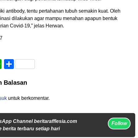
liki antibody, tentu pertahanan tubuh semakin kuat. Oleh
ksinasi dilakukan agar mampu menahan apapun bentuk
arian Covid-19,” jelas Herwan.
7
book
WhatsApp
Share
n Balasan
suk
untuk berkomentar.
sApp Channel beritarafflesia.com
Follow
 berita terbaru setiap hari