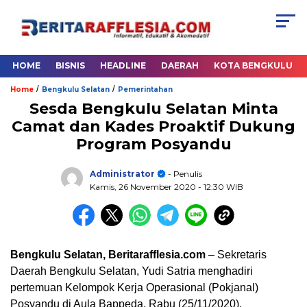
HOME
BISNIS
HEADLINE
DAERAH
KOTA BENGKULU
/
/
Home
Bengkulu Selatan
Pemerintahan
Sesda Bengkulu Selatan Minta
Camat dan Kades Proaktif Dukung
Program Posyandu
Administrator
- Penulis
Kamis, 26 November 2020
- 12:30 WIB
Bengkulu Selatan, Beritarafflesia.com
– Sekretaris
Daerah Bengkulu Selatan, Yudi Satria menghadiri
pertemuan Kelompok Kerja Operasional (Pokjanal)
Posyandu di Aula Bappeda, Rabu (25/11/2020).