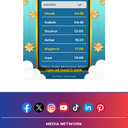
Imsak
04:35
Subuh
04:45
Dzuhur
12:02
Ashar
15:23
Maghrib
17:58
Isya
19:09
Waktu sholat berikutnya dalam:
1 jam 48 menit 12 detik
Sumber: Kemenag
MEDIA NETWORK