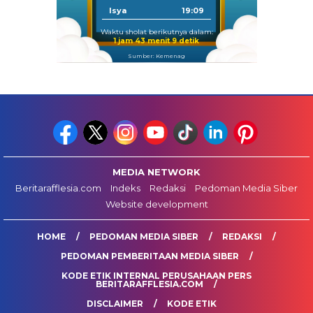
Isya
19:09
Waktu sholat berikutnya dalam:
1 jam 43 menit 8 detik
Sumber: Kemenag
MEDIA NETWORK
Beritarafflesia.com
Indeks
Redaksi
Pedoman Media Siber
Website development
HOME
PEDOMAN MEDIA SIBER
REDAKSI
PEDOMAN PEMBERITAAN MEDIA SIBER
KODE ETIK INTERNAL PERUSAHAAN PERS
BERITARAFFLESIA.COM
DISCLAIMER
KODE ETIK