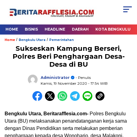
HOME
BISNIS
HEADLINE
DAERAH
KOTA BENGKULU
/
/
Home
Bengkulu Utara
Pemerintahan
Sukseskan Kampung Berseri,
Polres Beri Penghargaan Desa-
Desa di BU
Administrator
- Penulis
Kamis, 19 November 2020
- 17:54 WIB
Bengkulu Utara, Beritarafflesia.com-
Polres Bengkulu
Utara (BU) melaksanakan penandatanganan kerja sama
dengan Dinas Pendidikan serta melakukan pemberian
penghargaan kepada desa Wonoharjo, desa Malakoni,