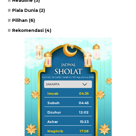
Headline
(5)
Piala Dunia
(2)
Pilihan
(6)
Rekomendasi
(4)
Jum'at, 22 Safar 1448 H / 07 Agustus 2026
Imsak
04:35
Subuh
04:45
Dzuhur
12:02
Ashar
15:23
Maghrib
17:58