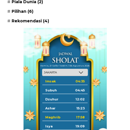
Piala Dunia
(2)
Pilihan
(6)
Rekomendasi
(4)
Kamis, 21 Safar 1448 H / 06 Agustus 2026
Imsak
04:35
Subuh
04:45
Dzuhur
12:02
Ashar
15:23
Maghrib
17:58
Isya
19:09