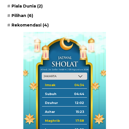
Piala Dunia
(2)
Pilihan
(6)
Rekomendasi
(4)
Ahad, 24 Safar 1448 H / 09 Agustus 2026
Imsak
04:34
Subuh
04:44
Dzuhur
12:02
Ashar
15:23
Maghrib
17:58