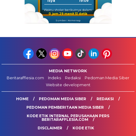
Isya
19:09
Waktu sholat berikutnya dalam:
0 jam 29 menit 50 detik
Sumber: Kemenag
MEDIA NETWORK
Beritarafflesia.com
Indeks
Redaksi
Pedoman Media Siber
Website development
HOME
PEDOMAN MEDIA SIBER
REDAKSI
PEDOMAN PEMBERITAAN MEDIA SIBER
KODE ETIK INTERNAL PERUSAHAAN PERS
BERITARAFFLESIA.COM
DISCLAIMER
KODE ETIK