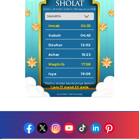
Sabtu, 23 Safar 1448 H / 08 Agustus 2026
Imsak
04:35
Subuh
04:45
Dzuhur
12:02
Ashar
15:23
Maghrib
17:58
Isya
19:09
Waktu sholat berikutnya dalam:
1 jam 17 menit 52 detik
Sumber: Kemenag