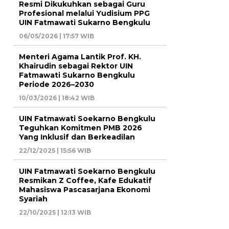
Resmi Dikukuhkan sebagai Guru
Profesional melalui Yudisium PPG
UIN Fatmawati Sukarno Bengkulu
06/05/2026 | 17:57 WIB
Menteri Agama Lantik Prof. KH.
Khairudin sebagai Rektor UIN
Fatmawati Sukarno Bengkulu
Periode 2026–2030
10/03/2026 | 18:42 WIB
UIN Fatmawati Soekarno Bengkulu
Teguhkan Komitmen PMB 2026
Yang Inklusif dan Berkeadilan
22/12/2025 | 15:56 WIB
UIN Fatmawati Soekarno Bengkulu
Resmikan Z Coffee, Kafe Edukatif
Mahasiswa Pascasarjana Ekonomi
Syariah
22/10/2025 | 12:13 WIB