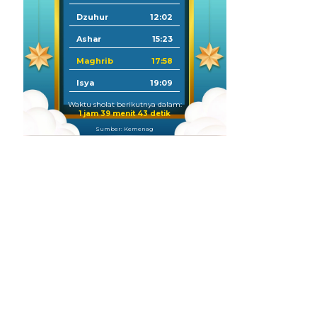
Dzuhur
12:02
Ashar
15:23
Maghrib
17:58
Isya
19:09
Waktu sholat berikutnya dalam:
1 jam 39 menit 41 detik
Sumber: Kemenag