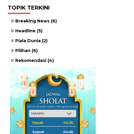
TOPIK TERKINI
Breaking News
(6)
Headline
(5)
Piala Dunia
(2)
Pilihan
(6)
Rekomendasi
(4)
Kamis, 21 Safar 1448 H / 06 Agustus 2026
Imsak
04:35
Subuh
04:45