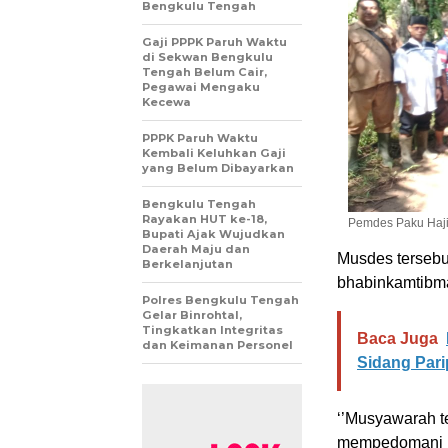
Bengkulu Tengah
Gaji PPPK Paruh Waktu
di Sekwan Bengkulu
Tengah Belum Cair,
Pegawai Mengaku
Kecewa
PPPK Paruh Waktu
Kembali Keluhkan Gaji
yang Belum Dibayarkan
Bengkulu Tengah
Rayakan HUT ke-18,
Pemdes Paku Haji
Bupati Ajak Wujudkan
Daerah Maju dan
Musdes terseb
Berkelanjutan
bhabinkamtibma
Polres Bengkulu Tengah
Gelar Binrohtal,
Tingkatkan Integritas
Baca Juga
dan Keimanan Personel
Sidang Par
‘’Musyawarah t
mempedomani p