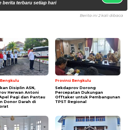
 berita terbaru setiap hari
Berita ini 2 kali dibaca
i Bengkulu
Provinsi Bengkulu
kan Disiplin ASN,
Sekdaprov Dorong
rov Herwan Antoni
Percepatan Dukungan
Apel Pagi dan Pantau
Offtaker untuk Pembangunan
n Donor Darah di
TPST Regional
orat