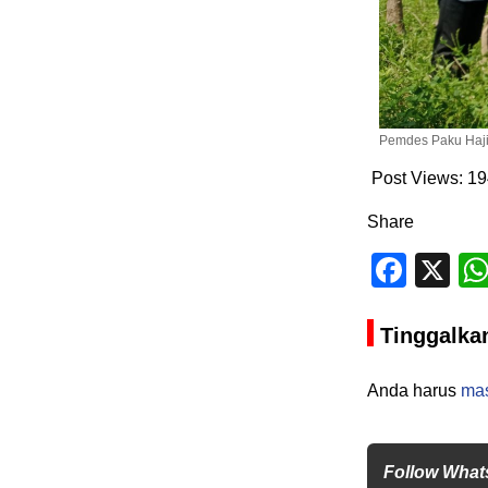
Pemdes Paku Haji
Post Views:
19
Share
Face
X
Tinggalka
Anda harus
ma
Follow What