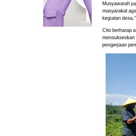
Musyawarah jug
masyarakat aga
kegiatan desa,’
Cito berharap 
mensukseskan 
pengerjaan pe