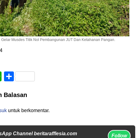
 Gelar Musdes Titik Nol Pembangunan JUT Dan Ketahanan Pangan.
4
book
WhatsApp
Share
n Balasan
suk
untuk berkomentar.
sApp Channel beritarafflesia.com
Follow