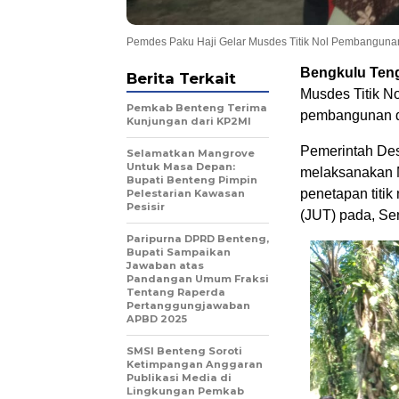
Pemdes Paku Haji Gelar Musdes Titik Nol Pembangun
Bengkulu Tenga
Berita Terkait
Musdes Titik 
Pemkab Benteng Terima
pembangunan d
Kunjungan dari KP2MI
Pemerintah De
Selamatkan Mangrove
Untuk Masa Depan:
melaksanakan 
Bupati Benteng Pimpin
penetapan titi
Pelestarian Kawasan
Pesisir
(JUT) pada, Sen
Paripurna DPRD Benteng,
Bupati Sampaikan
Jawaban atas
Pandangan Umum Fraksi
Tentang Raperda
Pertanggungjawaban
APBD 2025
SMSI Benteng Soroti
Ketimpangan Anggaran
Publikasi Media di
Lingkungan Pemkab