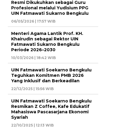
Resmi Dikukuhkan sebagai Guru
Profesional melalui Yudisium PPG
UIN Fatmawati Sukarno Bengkulu
06/05/2026 | 17:57 WIB
Menteri Agama Lantik Prof. KH.
Khairudin sebagai Rektor UIN
Fatmawati Sukarno Bengkulu
Periode 2026–2030
10/03/2026 | 18:42 WIB
UIN Fatmawati Soekarno Bengkulu
Teguhkan Komitmen PMB 2026
Yang Inklusif dan Berkeadilan
22/12/2025 | 15:56 WIB
UIN Fatmawati Soekarno Bengkulu
Resmikan Z Coffee, Kafe Edukatif
Mahasiswa Pascasarjana Ekonomi
Syariah
22/10/2025 | 12:13 WIB