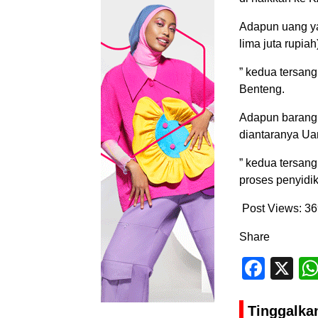
Adapun uang ya
lima juta rupia
” kedua tersang
Benteng.
Adapun barang b
diantaranya Uan
” kedua tersang
proses penyidi
Post Views:
36
Share
Face
X
Tinggalka