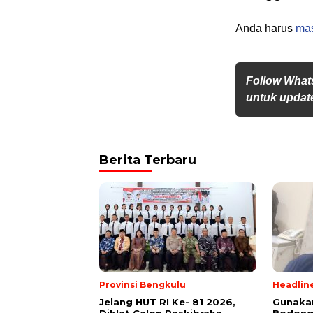
Anda harus
ma
Follow What
untuk update
Berita Terbaru
Provinsi Bengkulu
Headlin
Jelang HUT RI Ke- 81 2026,
Gunakan