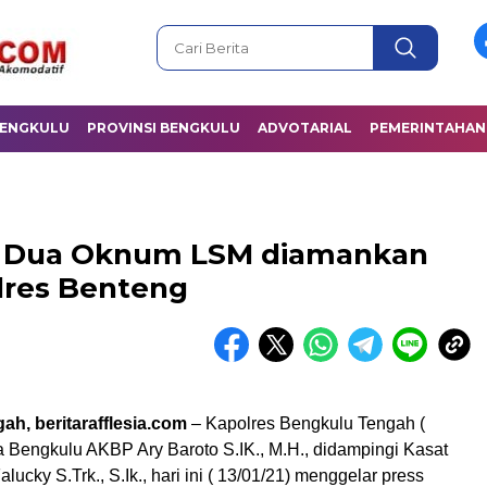
BENGKULU
PROVINSI BENGKULU
ADVOTARIAL
PEMERINTAHAN
i, Dua Oknum LSM diamankan
lres Benteng
h, beritarafflesia.com
– Kapolres Bengkulu Tengah (
a Bengkulu AKBP Ary Baroto S.IK., M.H., didampingi Kasat
lucky S.Trk., S.Ik., hari ini ( 13/01/21) menggelar press