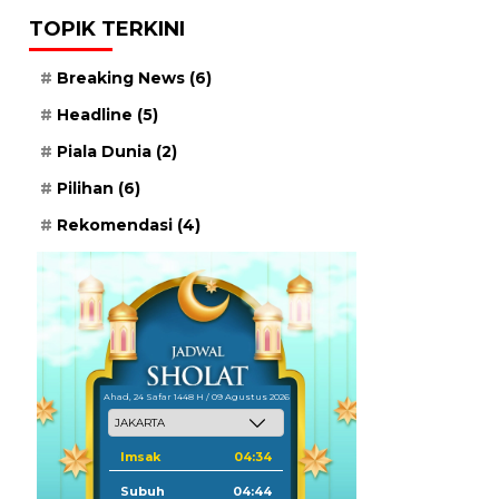
TOPIK TERKINI
Breaking News
(6)
Headline
(5)
Piala Dunia
(2)
Pilihan
(6)
Rekomendasi
(4)
Ahad, 24 Safar 1448 H / 09 Agustus 2026
Imsak
04:34
Subuh
04:44