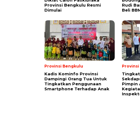
Diklat Calon Paskibraka
Bodong
Provinsi Bengkulu Resmi
Rudi B
Dimulai
Beli BB
Provinsi Bengkulu
Provins
Kadis Kominfo Provinsi
Tingkat
Dampingi Orang Tua Untuk
Sekdap
Tingkatkan Penggunaan
Pimpin 
Smartphone Terhadap Anak
Kegiata
Inspekt