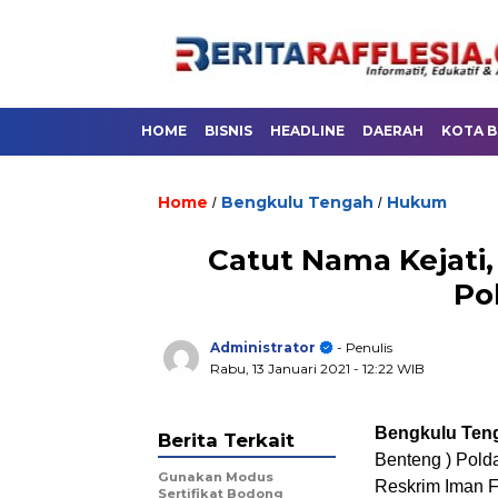
HOME
BISNIS
HEADLINE
DAERAH
KOTA 
Home
Bengkulu Tengah
Hukum
/
/
Catut Nama Kejat
Po
Administrator
- Penulis
Rabu, 13 Januari 2021
- 12:22 WIB
Bengkulu Tenga
Berita Terkait
Benteng ) Pold
Gunakan Modus
Reskrim Iman Fa
Sertifikat Bodong