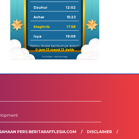
Dzuhur
12:02
Ashar
15:23
Maghrib
17:58
Isya
19:09
Waktu sholat berikutnya dalam:
0 jam 13 menit 12 detik
Sumber: Kemenag
elopment
SAHAAN PERS BERITARAFFLESIA.COM
DISCLAIMER