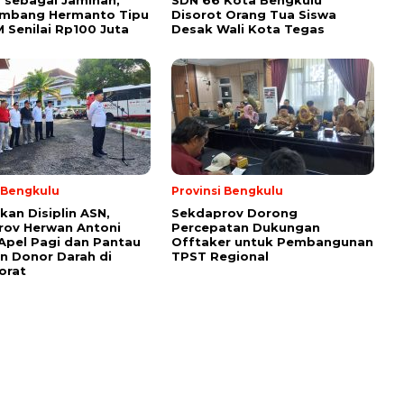
 sebagai Jaminan,
SDN 66 Kota Bengkulu
ambang Hermanto Tipu
Disorot Orang Tua Siswa
M Senilai Rp100 Juta
Desak Wali Kota Tegas
i Bengkulu
Provinsi Bengkulu
kan Disiplin ASN,
Sekdaprov Dorong
rov Herwan Antoni
Percepatan Dukungan
Apel Pagi dan Pantau
Offtaker untuk Pembangunan
n Donor Darah di
TPST Regional
orat