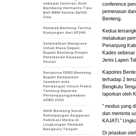
sebagai Jaminan, Rudi
conference pe
Bambang Hermanto Tipu
pemerasan dan
Beli BBM Senilai Rp100
Juta
Benteng.
Pemkab Benteng Terima
Kedua tersang
Kunjungan dari KP2MI
melakukan pem
Selamatkan Mangrove
Penanjung Kab
Untuk Masa Depan:
Kades sebesar 
Bupati Benteng Pimpin
Pelestarian Kawasan
Jenis Lapen Ta
Pesisir
Kapolres Bent
Paripurna DPRD Benteng,
Bupati Sampaikan
terhadap 2 ters
Jawaban atas
Pandangan Umum Fraksi
Bengkulu Tenga
Tentang Raperda
laporkan oleh 
Pertanggungjawaban
APBD 2025
” modus yang d
SMSI Benteng Soroti
dan meminta u
Ketimpangan Anggaran
Publikasi Media di
KAJATI.” Ungka
Lingkungan Pemkab
Bengkulu Tengah
Di jelaskan ol