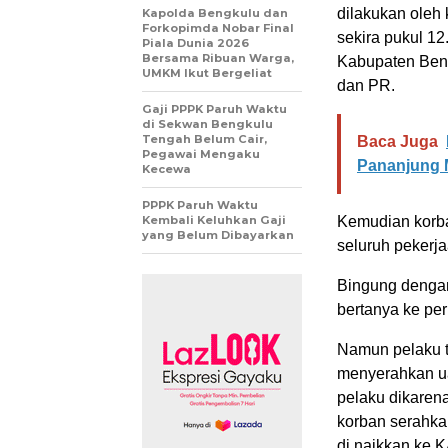
dilakukan oleh
Kapolda Bengkulu dan
Forkopimda Nobar Final
sekira pukul 12
Piala Dunia 2026
Bersama Ribuan Warga,
Kabupaten Bent
UMKM Ikut Bergeliat
dan PR.
Gaji PPPK Paruh Waktu
di Sekwan Bengkulu
Tengah Belum Cair,
Baca Juga
Pegawai Mengaku
Pananjung 
Kecewa
PPPK Paruh Waktu
Kembali Keluhkan Gaji
Kemudian korba
yang Belum Dibayarkan
seluruh peker
Bingung dengan
bertanya ke per
Namun pelaku t
menyerahkan ua
pelaku dikare
korban serahkan
di naikkan ke 