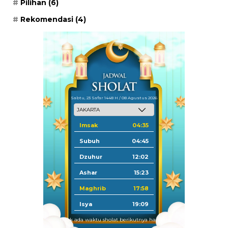
Pilihan
(6)
Rekomendasi
(4)
Sabtu, 23 Safar 1448 H / 08 Agustus 2026
Imsak
04:35
Subuh
04:45
Dzuhur
12:02
Ashar
15:23
Maghrib
17:58
Isya
19:09
Tidak ada waktu sholat berikutnya hari ini.