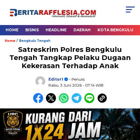
HOME
BISNIS
HEADLINE
DAERAH
KOTA BENGKULU
/
Home
Bengkulu Tengah
Satreskrim Polres Bengkulu
Tengah Tangkap Pelaku Dugaan
Kekerasan Terhadap Anak
Editor1
- Penulis
Rabu, 3 Juni 2026
- 07:14 WIB