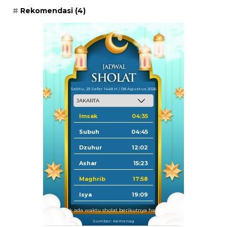
Rekomendasi
(4)
Sabtu, 23 Safar 1448 H / 08 Agustus 2026
Imsak
04:35
Subuh
04:45
Dzuhur
12:02
Ashar
15:23
Maghrib
17:58
Isya
19:09
Tidak ada waktu sholat berikutnya hari ini.
Sumber: Kemenag