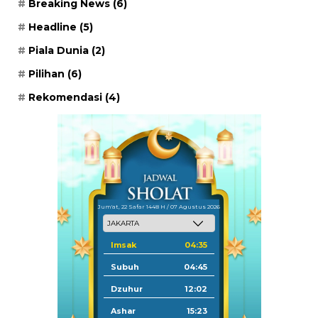
Breaking News
(6)
Headline
(5)
Piala Dunia
(2)
Pilihan
(6)
Rekomendasi
(4)
Jum'at, 22 Safar 1448 H / 07 Agustus 2026
Imsak
04:35
Subuh
04:45
Dzuhur
12:02
Ashar
15:23