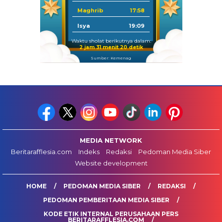
Maghrib
17:58
Isya
19:09
Waktu sholat berikutnya dalam:
2 jam 31 menit 19 detik
Sumber: Kemenag
MEDIA NETWORK
Beritarafflesia.com
Indeks
Redaksi
Pedoman Media Siber
Website development
HOME
PEDOMAN MEDIA SIBER
REDAKSI
PEDOMAN PEMBERITAAN MEDIA SIBER
KODE ETIK INTERNAL PERUSAHAAN PERS
BERITARAFFLESIA.COM