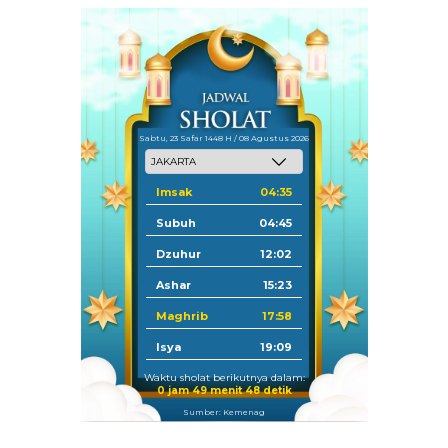
Sabtu, 23 Safar 1448 H / 08 Agustus 2026
Imsak
04:35
Subuh
04:45
Dzuhur
12:02
Ashar
15:23
Maghrib
17:58
Isya
19:09
Waktu sholat berikutnya dalam:
0 jam 49 menit 47 detik
Sumber: Kemenag