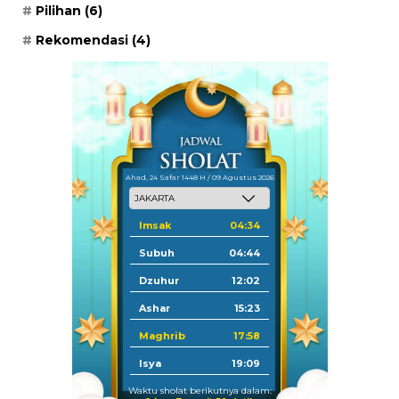
Pilihan
(6)
Rekomendasi
(4)
Ahad, 24 Safar 1448 H / 09 Agustus 2026
Imsak
04:34
Subuh
04:44
Dzuhur
12:02
Ashar
15:23
Maghrib
17:58
Isya
19:09
Waktu sholat berikutnya dalam: