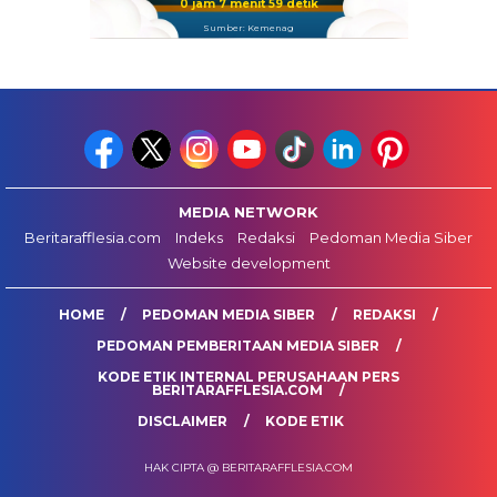
0 jam 7 menit 58 detik
Sumber: Kemenag
MEDIA NETWORK
Beritarafflesia.com
Indeks
Redaksi
Pedoman Media Siber
Website development
HOME
PEDOMAN MEDIA SIBER
REDAKSI
PEDOMAN PEMBERITAAN MEDIA SIBER
KODE ETIK INTERNAL PERUSAHAAN PERS
BERITARAFFLESIA.COM
DISCLAIMER
KODE ETIK
HAK CIPTA @ BERITARAFFLESIA.COM