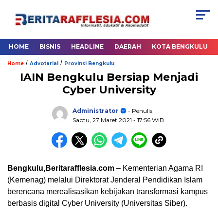
HOME
BISNIS
HEADLINE
DAERAH
KOTA BENGKULU
/
/
Home
Advotarial
Provinsi Bengkulu
IAIN Bengkulu Bersiap Menjadi
Cyber University
Administrator
- Penulis
Sabtu, 27 Maret 2021
- 17:56 WIB
Bengkulu,Beritarafflesia.com
– Kementerian Agama RI
(Kemenag) melalui Direktorat Jenderal Pendidikan Islam
berencana merealisasikan kebijakan transformasi kampus
berbasis digital Cyber University (Universitas Siber).