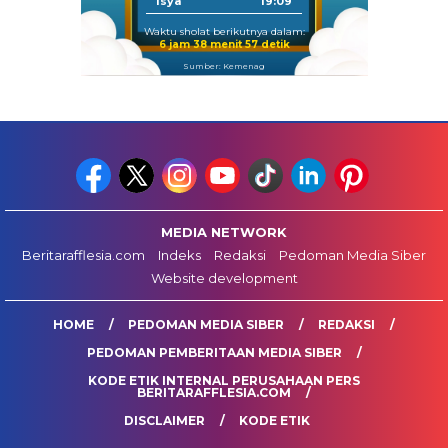
Isya
19:09
Waktu sholat berikutnya dalam:
6 jam 38 menit 57 detik
Sumber: Kemenag
MEDIA NETWORK
Beritarafflesia.com
Indeks
Redaksi
Pedoman Media Siber
Website development
HOME
PEDOMAN MEDIA SIBER
REDAKSI
PEDOMAN PEMBERITAAN MEDIA SIBER
KODE ETIK INTERNAL PERUSAHAAN PERS
BERITARAFFLESIA.COM
DISCLAIMER
KODE ETIK