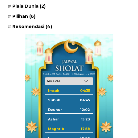
Piala Dunia
(2)
Pilihan
(6)
Rekomendasi
(4)
Sabtu, 23 Safar 1448 H / 08 Agustus 2026
Imsak
04:35
Subuh
04:45
Dzuhur
12:02
Ashar
15:23
Maghrib
17:58