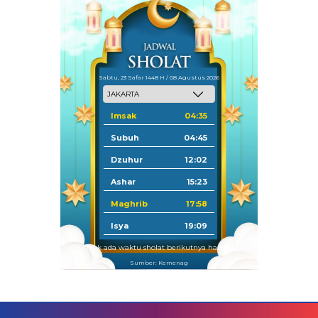
Sabtu, 23 Safar 1448 H / 08 Agustus 2026
Imsak
04:35
Subuh
04:45
Dzuhur
12:02
Ashar
15:23
Maghrib
17:58
Isya
19:09
Tidak ada waktu sholat berikutnya hari ini.
Sumber: Kemenag