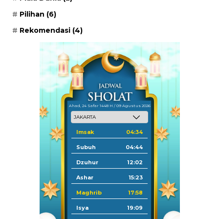
Pilihan
(6)
Rekomendasi
(4)
Ahad, 24 Safar 1448 H / 09 Agustus 2026
Imsak
04:34
Subuh
04:44
Dzuhur
12:02
Ashar
15:23
Maghrib
17:58
Isya
19:09