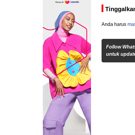
Tinggalka
Anda harus
ma
Follow What
untuk update