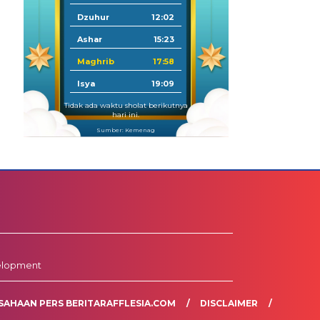
Dzuhur
12:02
Ashar
15:23
Maghrib
17:58
Isya
19:09
Tidak ada waktu sholat berikutnya
hari ini.
Sumber: Kemenag
elopment
SAHAAN PERS BERITARAFFLESIA.COM
DISCLAIMER