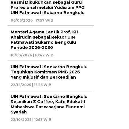
Resmi Dikukuhkan sebagai Guru
Profesional melalui Yudisium PPG
UIN Fatmawati Sukarno Bengkulu
06/05/2026 | 17:57 WIB
Menteri Agama Lantik Prof. KH.
Khairudin sebagai Rektor UIN
Fatmawati Sukarno Bengkulu
Periode 2026–2030
10/03/2026 | 18:42 WIB
UIN Fatmawati Soekarno Bengkulu
Teguhkan Komitmen PMB 2026
Yang Inklusif dan Berkeadilan
22/12/2025 | 15:56 WIB
UIN Fatmawati Soekarno Bengkulu
Resmikan Z Coffee, Kafe Edukatif
Mahasiswa Pascasarjana Ekonomi
Syariah
22/10/2025 | 12:13 WIB