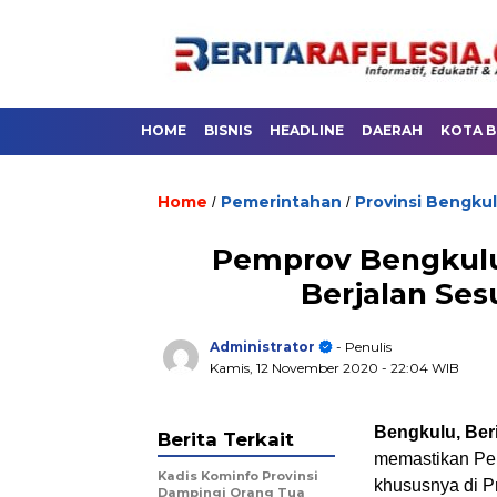
HOME
BISNIS
HEADLINE
DAERAH
KOTA 
Home
Pemerintahan
Provinsi Bengku
/
/
Pemprov Bengkulu 
Berjalan Ses
Administrator
- Penulis
Kamis, 12 November 2020
- 22:04 WIB
Bengkulu, Beri
Berita Terkait
memastikan Pem
Kadis Kominfo Provinsi
khususnya di Pr
Dampingi Orang Tua