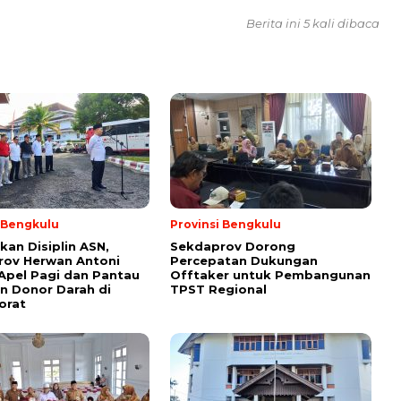
Berita ini 5 kali dibaca
i Bengkulu
Provinsi Bengkulu
kan Disiplin ASN,
Sekdaprov Dorong
rov Herwan Antoni
Percepatan Dukungan
Apel Pagi dan Pantau
Offtaker untuk Pembangunan
n Donor Darah di
TPST Regional
orat