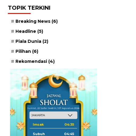
TOPIK TERKINI
Breaking News
(6)
Headline
(5)
Piala Dunia
(2)
Pilihan
(6)
Rekomendasi
(4)
Jum'at, 22 Safar 1448 H / 07 Agustus 2026
Imsak
04:35
Subuh
04:45