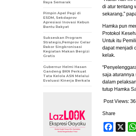
Raya Semarak
di atur tentang
Pimpin Apel Pagi di
sekarang,” pap
ESDM, Sekdaprov
Apresiasi Inovasi Kebun
Hamka pun men
Bantu Rakyat
Protokol Keseha
Sukseskan Program
Untuk itu Pemi
Strategis,Pemprov Gelar
Rakor Singkronisasi
dapat menjadi 
Kegiatan Makan Bergizi
kelak.
Gratis
Gubernur Helmi Hasan
“Penyelenggara
Gandeng BKN Perkuat
saja aturannya 
Tata Kelola ASN Melalui
Evaluasi Kinerja Berkala
dalam pelaksana
tutup Hamka Sa
Post Views:
36
Share
Face
X