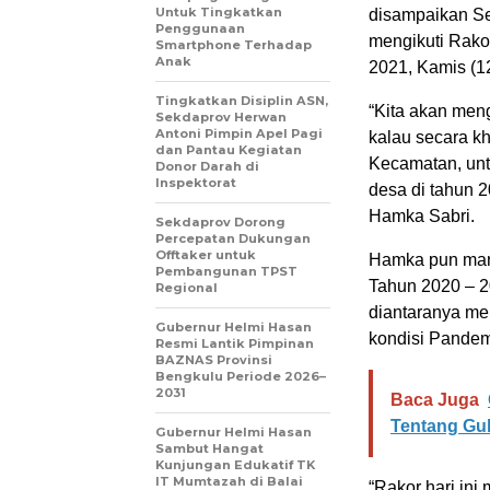
Untuk Tingkatkan
disampaikan Se
Penggunaan
mengikuti Rako
Smartphone Terhadap
Anak
2021, Kamis (12/
Tingkatkan Disiplin ASN,
“Kita akan men
Sekdaprov Herwan
Antoni Pimpin Apel Pagi
kalau secara k
dan Pantau Kegiatan
Kecamatan, unt
Donor Darah di
Inspektorat
desa di tahun 20
Hamka Sabri.
Sekdaprov Dorong
Percepatan Dukungan
Offtaker untuk
Hamka pun man
Pembangunan TPST
Tahun 2020 – 2
Regional
diantaranya me
Gubernur Helmi Hasan
kondisi Pandemi
Resmi Lantik Pimpinan
BAZNAS Provinsi
Bengkulu Periode 2026–
2031
Baca Juga
Tentang Gu
Gubernur Helmi Hasan
Sambut Hangat
Kunjungan Edukatif TK
IT Mumtazah di Balai
“Rakor hari ini