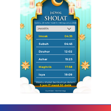
Sabtu, 23 Safar 1448 H / 08 Agustus 2026
Imsak
04:35
Subuh
04:45
Dzuhur
12:02
Ashar
15:23
Maghrib
17:58
Isya
19:09
Waktu sholat berikutnya dalam:
5 jam 17 menit 49 detik
Sumber: Kemenag