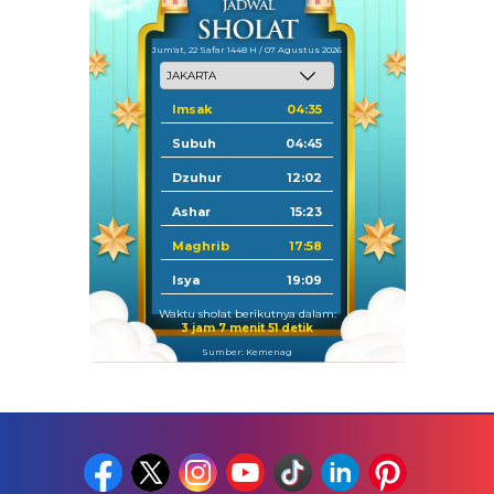
Jum'at, 22 Safar 1448 H / 07 Agustus 2026
Imsak
04:35
Subuh
04:45
Dzuhur
12:02
Ashar
15:23
Maghrib
17:58
Isya
19:09
Waktu sholat berikutnya dalam:
3 jam 7 menit 51 detik
Sumber: Kemenag