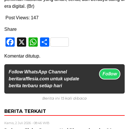
era digital. (Br)
Post Views:
147
Share
Facebook
X
WhatsApp
Share
Komentar ditutup.
Follow WhatsApp Channel
Follow
beritarafflesia.com untuk update
berita terbaru setiap hari
Berita ini 15 kali dibaca
BERITA TERKAIT
Kamis, 2 Juli 2026 - 08:46 WIB