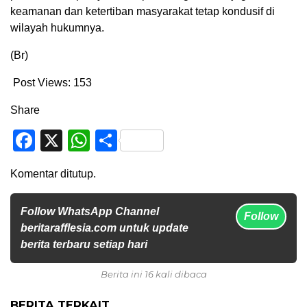
keamanan dan ketertiban masyarakat tetap kondusif di
wilayah hukumnya.
(Br)
Post Views:
153
Share
Facebook
X
WhatsApp
Share
Komentar ditutup.
Follow WhatsApp Channel
Follow
beritarafflesia.com untuk update
berita terbaru setiap hari
Berita ini 16 kali dibaca
BERITA TERKAIT