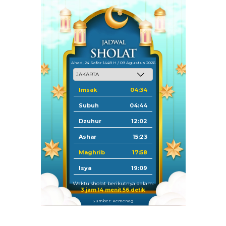
Ahad, 24 Safar 1448 H / 09 Agustus 2026
Imsak
04:34
Subuh
04:44
Dzuhur
12:02
Ashar
15:23
Maghrib
17:58
Isya
19:09
Waktu sholat berikutnya dalam:
3 jam 14 menit 55 detik
Sumber: Kemenag