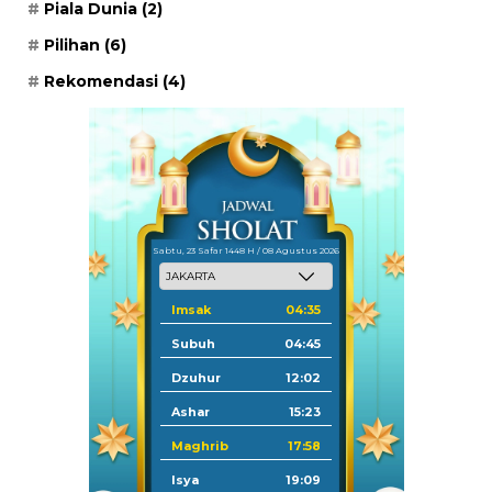
Piala Dunia
(2)
Pilihan
(6)
Rekomendasi
(4)
Sabtu, 23 Safar 1448 H / 08 Agustus 2026
Imsak
04:35
Subuh
04:45
Dzuhur
12:02
Ashar
15:23
Maghrib
17:58
Isya
19:09