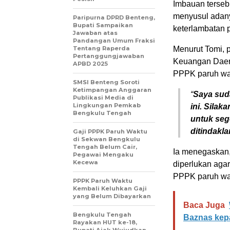
Imbauan terseb
menyusul adany
Paripurna DPRD Benteng,
Bupati Sampaikan
keterlambatan 
Jawaban atas
Pandangan Umum Fraksi
Tentang Raperda
Menurut Tomi, 
Pertanggungjawaban
Keuangan Daer
APBD 2025
PPPK paruh wak
SMSI Benteng Soroti
Ketimpangan Anggaran
“
Saya sud
Publikasi Media di
Lingkungan Pemkab
ini. Sila
Bengkulu Tengah
untuk seg
ditindakla
Gaji PPPK Paruh Waktu
di Sekwan Bengkulu
Tengah Belum Cair,
Ia menegaskan,
Pegawai Mengaku
Kecewa
diperlukan agar
PPPK paruh wak
PPPK Paruh Waktu
Kembali Keluhkan Gaji
yang Belum Dibayarkan
Baca Juga
Bengkulu Tengah
Baznas kep
Rayakan HUT ke-18,
Bupati Ajak Wujudkan