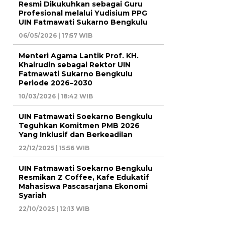
Resmi Dikukuhkan sebagai Guru
Profesional melalui Yudisium PPG
UIN Fatmawati Sukarno Bengkulu
06/05/2026 | 17:57 WIB
Menteri Agama Lantik Prof. KH.
Khairudin sebagai Rektor UIN
Fatmawati Sukarno Bengkulu
Periode 2026–2030
10/03/2026 | 18:42 WIB
UIN Fatmawati Soekarno Bengkulu
Teguhkan Komitmen PMB 2026
Yang Inklusif dan Berkeadilan
22/12/2025 | 15:56 WIB
UIN Fatmawati Soekarno Bengkulu
Resmikan Z Coffee, Kafe Edukatif
Mahasiswa Pascasarjana Ekonomi
Syariah
22/10/2025 | 12:13 WIB