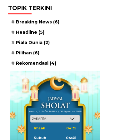
TOPIK TERKINI
Breaking News
(6)
Headline
(5)
Piala Dunia
(2)
Pilihan
(6)
Rekomendasi
(4)
Kamis, 21 Safar 1448 H / 06 Agustus 2026
Imsak
04:35
Subuh
04:45