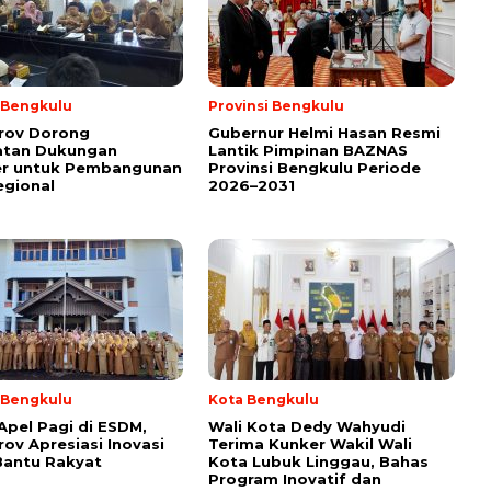
i Bengkulu
Provinsi Bengkulu
rov Dorong
Gubernur Helmi Hasan Resmi
atan Dukungan
Lantik Pimpinan BAZNAS
er untuk Pembangunan
Provinsi Bengkulu Periode
egional
2026–2031
i Bengkulu
Kota Bengkulu
Apel Pagi di ESDM,
Wali Kota Dedy Wahyudi
ov Apresiasi Inovasi
Terima Kunker Wakil Wali
Bantu Rakyat
Kota Lubuk Linggau, Bahas
Program Inovatif dan