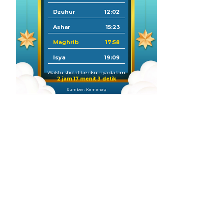
Dzuhur
12:02
Ashar
15:23
Maghrib
17:58
Isya
19:09
Waktu sholat berikutnya dalam:
2 jam 17 menit 2 detik
Sumber: Kemenag