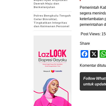
Daerah Maju dan
Berkelanjutan
Pemerintah Ka
segera menindak
Polres Bengkulu Tengah
keterlambatan 
Gelar Binrohtal,
Tingkatkan Integritas
pemerintahan d
dan Keimanan Personel
Post Views:
15
Share
Face
X
Komentar ditutu
Follow What
untuk update