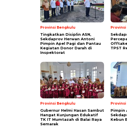
Provinsi Bengkulu
Provins
Tingkatkan Disiplin ASN,
Sekdap
Sekdaprov Herwan Antoni
Percep
Pimpin Apel Pagi dan Pantau
Offtak
Kegiatan Donor Darah di
TPST R
Inspektorat
Provinsi Bengkulu
Provins
Gubernur Helmi Hasan Sambut
Pimpin 
Hangat Kunjungan Edukatif
Sekdapr
TK IT Mumtazah di Balai Raya
Kebun 
Semarak